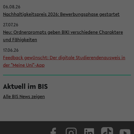
06.08.26
i
Nachhaltigkeitspreis 2026: Bewerbungsphase gestartet
t
27.07.26
e
Neu: Ordnerprompts geben BIKI verschiedene Charaktere
n
und Fähigkeiten
l
17.06.26
e
Feedback gewünscht: Der digitale Studierendenausweis in
i
der "Meine Uni"-App
s
t
Aktuell im BIS
e
Alle BIS News zeigen
Facebook
Instagram
LinkedIn
TikTok
Youtube