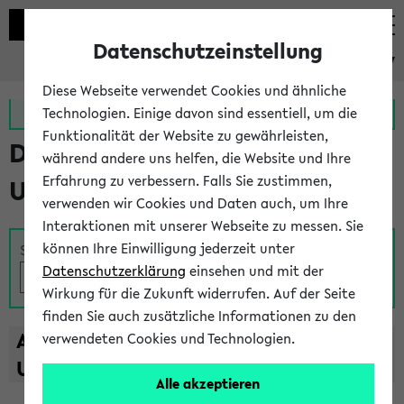
Datenschutzeinstellung
eKVV
Diese Webseite verwendet Cookies und ähnliche
Zur MeineUni App
Zum MeineUni Portal
Technologien. Einige davon sind essentiell, um die
Funktionalität der Website zu gewährleisten,
Das Lehrangebot der
während andere uns helfen, die Website und Ihre
Erfahrung zu verbessern. Falls Sie zustimmen,
Universität Bielefeld
verwenden wir Cookies und Daten auch, um Ihre
Interaktionen mit unserer Webseite zu messen. Sie
können Ihre Einwilligung jederzeit unter
Suche
Datenschutzerklärung
einsehen und mit der
Wirkung für die Zukunft widerrufen. Auf der Seite
finden Sie auch zusätzliche Informationen zu den
A
B
C
D
E
F
G
H
I
J
K
L
M
N
O
P
Q
R
S
T
verwendeten Cookies und Technologien.
U
V
W
X
Y
Z
Alle akzeptieren