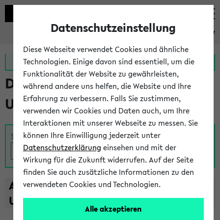
Datenschutzeinstellung
eKVV
Diese Webseite verwendet Cookies und ähnliche
Zur MeineUni App
Zum MeineUni Portal
Technologien. Einige davon sind essentiell, um die
Funktionalität der Website zu gewährleisten,
Das Lehrangebot der
während andere uns helfen, die Website und Ihre
Erfahrung zu verbessern. Falls Sie zustimmen,
Universität Bielefeld
verwenden wir Cookies und Daten auch, um Ihre
Interaktionen mit unserer Webseite zu messen. Sie
können Ihre Einwilligung jederzeit unter
Suche
Datenschutzerklärung
einsehen und mit der
Wirkung für die Zukunft widerrufen. Auf der Seite
finden Sie auch zusätzliche Informationen zu den
A
B
C
D
E
F
G
H
I
J
K
L
M
N
O
P
Q
R
S
T
verwendeten Cookies und Technologien.
U
V
W
X
Y
Z
Alle akzeptieren