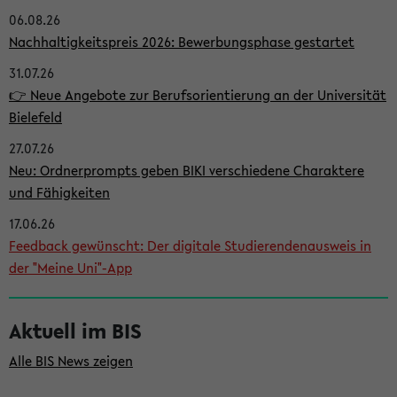
06.08.26
i
Nachhaltigkeitspreis 2026: Bewerbungsphase gestartet
t
31.07.26
e
👉 Neue Angebote zur Berufsorientierung an der Universität
n
Bielefeld
l
27.07.26
e
Neu: Ordnerprompts geben BIKI verschiedene Charaktere
i
und Fähigkeiten
s
17.06.26
Feedback gewünscht: Der digitale Studierendenausweis in
t
der "Meine Uni"-App
e
Aktuell im BIS
Alle BIS News zeigen