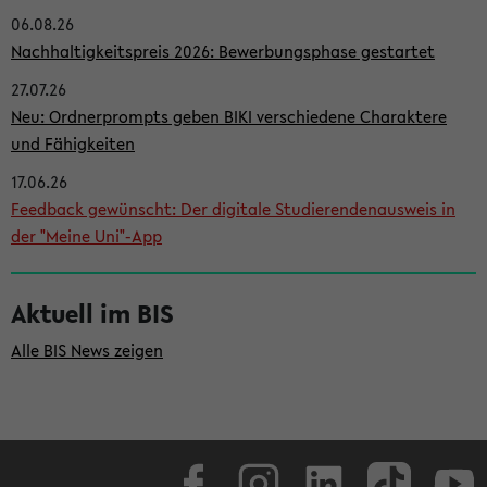
06.08.26
i
Nachhaltigkeitspreis 2026: Bewerbungsphase gestartet
t
27.07.26
e
Neu: Ordnerprompts geben BIKI verschiedene Charaktere
n
und Fähigkeiten
l
17.06.26
e
Feedback gewünscht: Der digitale Studierendenausweis in
i
der "Meine Uni"-App
s
t
Aktuell im BIS
e
Alle BIS News zeigen
Facebook
Instagram
LinkedIn
TikTok
Youtube