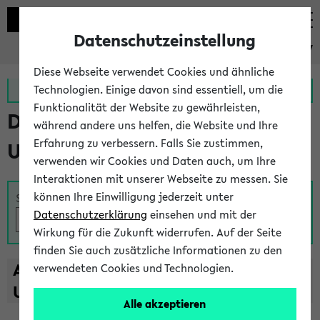
Datenschutzeinstellung
eKVV
Diese Webseite verwendet Cookies und ähnliche
Zur MeineUni App
Zum MeineUni Portal
Technologien. Einige davon sind essentiell, um die
Funktionalität der Website zu gewährleisten,
Das Lehrangebot der
während andere uns helfen, die Website und Ihre
Erfahrung zu verbessern. Falls Sie zustimmen,
Universität Bielefeld
verwenden wir Cookies und Daten auch, um Ihre
Interaktionen mit unserer Webseite zu messen. Sie
können Ihre Einwilligung jederzeit unter
Suche
Datenschutzerklärung
einsehen und mit der
Wirkung für die Zukunft widerrufen. Auf der Seite
finden Sie auch zusätzliche Informationen zu den
A
B
C
D
E
F
G
H
I
J
K
L
M
N
O
P
Q
R
S
T
verwendeten Cookies und Technologien.
U
V
W
X
Y
Z
Alle akzeptieren