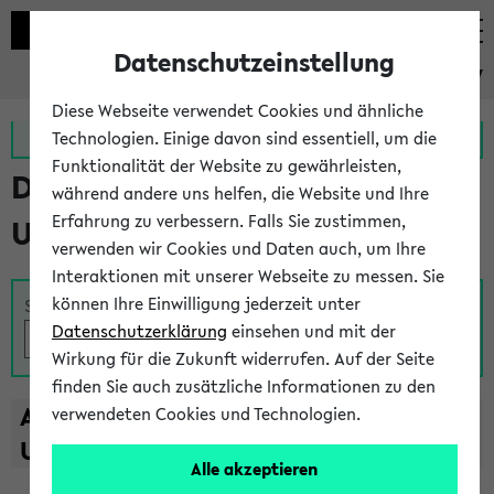
Datenschutzeinstellung
eKVV
Diese Webseite verwendet Cookies und ähnliche
Zur MeineUni App
Zum MeineUni Portal
Technologien. Einige davon sind essentiell, um die
Funktionalität der Website zu gewährleisten,
Das Lehrangebot der
während andere uns helfen, die Website und Ihre
Erfahrung zu verbessern. Falls Sie zustimmen,
Universität Bielefeld
verwenden wir Cookies und Daten auch, um Ihre
Interaktionen mit unserer Webseite zu messen. Sie
können Ihre Einwilligung jederzeit unter
Suche
Datenschutzerklärung
einsehen und mit der
Wirkung für die Zukunft widerrufen. Auf der Seite
finden Sie auch zusätzliche Informationen zu den
A
B
C
D
E
F
G
H
I
J
K
L
M
N
O
P
Q
R
S
T
verwendeten Cookies und Technologien.
U
V
W
X
Y
Z
Alle akzeptieren