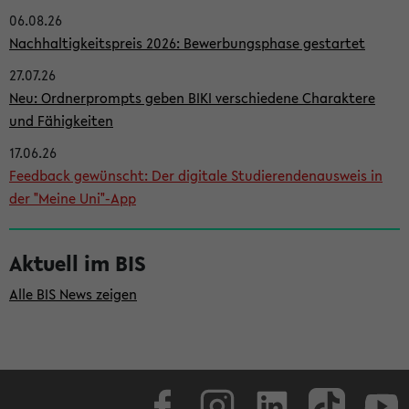
06.08.26
i
Nachhaltigkeitspreis 2026: Bewerbungsphase gestartet
t
27.07.26
e
Neu: Ordnerprompts geben BIKI verschiedene Charaktere
n
und Fähigkeiten
l
17.06.26
e
Feedback gewünscht: Der digitale Studierendenausweis in
i
der "Meine Uni"-App
s
t
Aktuell im BIS
e
Alle BIS News zeigen
Facebook
Instagram
LinkedIn
TikTok
Youtube