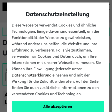
Datenschutzeinstellung
eKVV
Diese Webseite verwendet Cookies und ähnliche
Zur MeineUni App
Zum MeineUni Portal
Technologien. Einige davon sind essentiell, um die
Funktionalität der Website zu gewährleisten,
Das Lehrangebot der
während andere uns helfen, die Website und Ihre
Erfahrung zu verbessern. Falls Sie zustimmen,
Universität Bielefeld
verwenden wir Cookies und Daten auch, um Ihre
Interaktionen mit unserer Webseite zu messen. Sie
können Ihre Einwilligung jederzeit unter
Suche
Datenschutzerklärung
einsehen und mit der
Wirkung für die Zukunft widerrufen. Auf der Seite
finden Sie auch zusätzliche Informationen zu den
A
B
C
D
E
F
G
H
I
J
K
L
M
N
O
P
Q
R
S
T
verwendeten Cookies und Technologien.
U
V
W
X
Y
Z
Alle akzeptieren