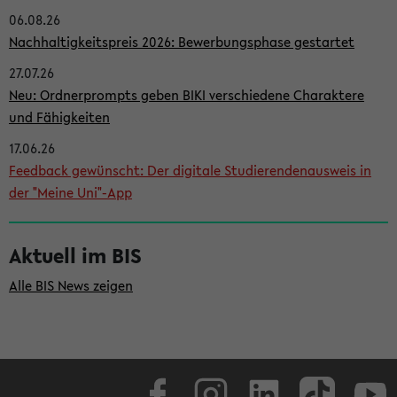
06.08.26
i
Nachhaltigkeitspreis 2026: Bewerbungsphase gestartet
t
27.07.26
e
Neu: Ordnerprompts geben BIKI verschiedene Charaktere
n
und Fähigkeiten
l
17.06.26
e
Feedback gewünscht: Der digitale Studierendenausweis in
i
der "Meine Uni"-App
s
t
Aktuell im BIS
e
Alle BIS News zeigen
Facebook
Instagram
LinkedIn
TikTok
Youtube