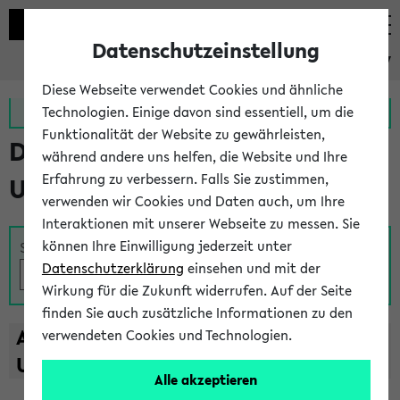
Datenschutzeinstellung
eKVV
Diese Webseite verwendet Cookies und ähnliche
Zur MeineUni App
Zum MeineUni Portal
Technologien. Einige davon sind essentiell, um die
Funktionalität der Website zu gewährleisten,
Das Lehrangebot der
während andere uns helfen, die Website und Ihre
Erfahrung zu verbessern. Falls Sie zustimmen,
Universität Bielefeld
verwenden wir Cookies und Daten auch, um Ihre
Interaktionen mit unserer Webseite zu messen. Sie
können Ihre Einwilligung jederzeit unter
Suche
Datenschutzerklärung
einsehen und mit der
Wirkung für die Zukunft widerrufen. Auf der Seite
finden Sie auch zusätzliche Informationen zu den
A
B
C
D
E
F
G
H
I
J
K
L
M
N
O
P
Q
R
S
T
verwendeten Cookies und Technologien.
U
V
W
X
Y
Z
Alle akzeptieren