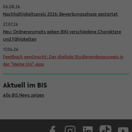
06.08.26
i
Nachhaltigkeitspreis 2026: Bewerbungsphase gestartet
t
27.07.26
e
Neu: Ordnerprompts geben BIKI verschiedene Charaktere
n
und Fähigkeiten
l
17.06.26
e
Feedback gewünscht: Der digitale Studierendenausweis in
i
der "Meine Uni"-App
s
t
Aktuell im BIS
e
Alle BIS News zeigen
Facebook
Instagram
LinkedIn
TikTok
Youtube