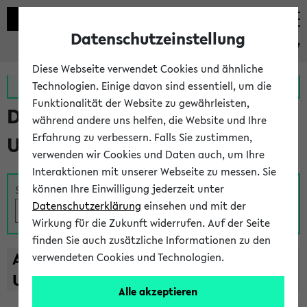
Datenschutzeinstellung
eKVV
Diese Webseite verwendet Cookies und ähnliche
Zur MeineUni App
Zum MeineUni Portal
Technologien. Einige davon sind essentiell, um die
Funktionalität der Website zu gewährleisten,
Das Lehrangebot der
während andere uns helfen, die Website und Ihre
Erfahrung zu verbessern. Falls Sie zustimmen,
Universität Bielefeld
verwenden wir Cookies und Daten auch, um Ihre
Interaktionen mit unserer Webseite zu messen. Sie
können Ihre Einwilligung jederzeit unter
Suche
Datenschutzerklärung
einsehen und mit der
Wirkung für die Zukunft widerrufen. Auf der Seite
finden Sie auch zusätzliche Informationen zu den
A
B
C
D
E
F
G
H
I
J
K
L
M
N
O
P
Q
R
S
T
verwendeten Cookies und Technologien.
U
V
W
X
Y
Z
Alle akzeptieren