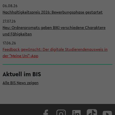
06.08.26
i
Nachhaltigkeitspreis 2026: Bewerbungsphase gestartet
t
27.07.26
e
Neu: Ordnerprompts geben BIKI verschiedene Charaktere
n
und Fähigkeiten
l
17.06.26
e
Feedback gewünscht: Der digitale Studierendenausweis in
i
der "Meine Uni"-App
s
t
Aktuell im BIS
e
Alle BIS News zeigen
Facebook
Instagram
LinkedIn
TikTok
Youtube