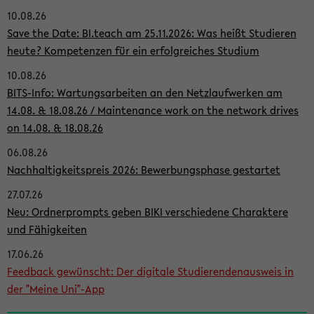
10.08.26
i
Save the Date: BI.teach am 25.11.2026: Was heißt Studieren
t
heute? Kompetenzen für ein erfolgreiches Studium
e
10.08.26
n
BITS-Info: Wartungsarbeiten an den Netzlaufwerken am
l
14.08. & 18.08.26 / Maintenance work on the network drives
on 14.08. & 18.08.26
e
i
06.08.26
Nachhaltigkeitspreis 2026: Bewerbungsphase gestartet
s
27.07.26
t
Neu: Ordnerprompts geben BIKI verschiedene Charaktere
e
und Fähigkeiten
17.06.26
Feedback gewünscht: Der digitale Studierendenausweis in
der "Meine Uni"-App