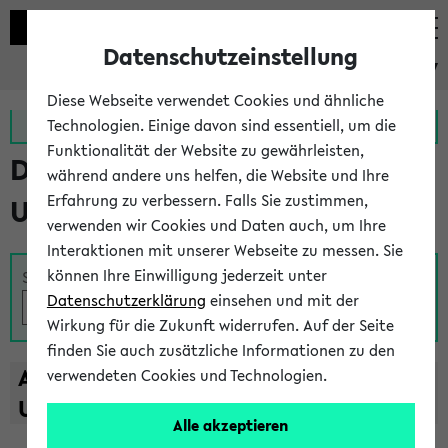
Datenschutzeinstellung
eKVV
Diese Webseite verwendet Cookies und ähnliche
Zur MeineUni App
Zum MeineUni Portal
Technologien. Einige davon sind essentiell, um die
Funktionalität der Website zu gewährleisten,
Das Lehrangebot der
während andere uns helfen, die Website und Ihre
Erfahrung zu verbessern. Falls Sie zustimmen,
Universität Bielefeld
verwenden wir Cookies und Daten auch, um Ihre
Interaktionen mit unserer Webseite zu messen. Sie
können Ihre Einwilligung jederzeit unter
Suche
Datenschutzerklärung
einsehen und mit der
Wirkung für die Zukunft widerrufen. Auf der Seite
finden Sie auch zusätzliche Informationen zu den
A
B
C
D
E
F
G
H
I
J
K
L
M
N
O
P
Q
R
S
T
verwendeten Cookies und Technologien.
U
V
W
X
Y
Z
Alle akzeptieren