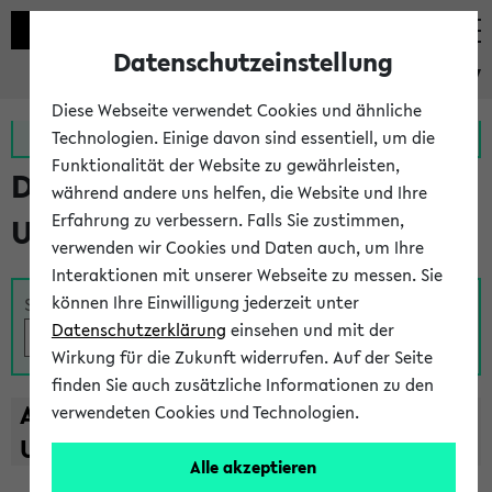
Datenschutzeinstellung
eKVV
Diese Webseite verwendet Cookies und ähnliche
Zur MeineUni App
Zum MeineUni Portal
Technologien. Einige davon sind essentiell, um die
Funktionalität der Website zu gewährleisten,
Das Lehrangebot der
während andere uns helfen, die Website und Ihre
Erfahrung zu verbessern. Falls Sie zustimmen,
Universität Bielefeld
verwenden wir Cookies und Daten auch, um Ihre
Interaktionen mit unserer Webseite zu messen. Sie
können Ihre Einwilligung jederzeit unter
Suche
Datenschutzerklärung
einsehen und mit der
Wirkung für die Zukunft widerrufen. Auf der Seite
finden Sie auch zusätzliche Informationen zu den
A
B
C
D
E
F
G
H
I
J
K
L
M
N
O
P
Q
R
S
T
verwendeten Cookies und Technologien.
U
V
W
X
Y
Z
Alle akzeptieren