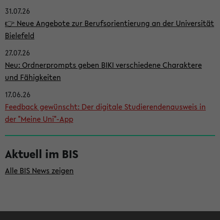
31.07.26
i
👉 Neue Angebote zur Berufsorientierung an der Universität
t
Bielefeld
e
27.07.26
n
Neu: Ordnerprompts geben BIKI verschiedene Charaktere
l
und Fähigkeiten
e
17.06.26
i
Feedback gewünscht: Der digitale Studierendenausweis in
der "Meine Uni"-App
s
t
Aktuell im BIS
e
Alle BIS News zeigen