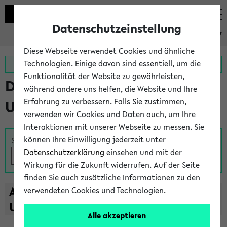
Datenschutzeinstellung
eKVV
Diese Webseite verwendet Cookies und ähnliche
Zur MeineUni App
Zum MeineUni Portal
Technologien. Einige davon sind essentiell, um die
Funktionalität der Website zu gewährleisten,
Das Lehrangebot der
während andere uns helfen, die Website und Ihre
Erfahrung zu verbessern. Falls Sie zustimmen,
Universität Bielefeld
verwenden wir Cookies und Daten auch, um Ihre
Interaktionen mit unserer Webseite zu messen. Sie
können Ihre Einwilligung jederzeit unter
Suche
Datenschutzerklärung
einsehen und mit der
Wirkung für die Zukunft widerrufen. Auf der Seite
finden Sie auch zusätzliche Informationen zu den
A
B
C
D
E
F
G
H
I
J
K
L
M
N
O
P
Q
R
S
T
verwendeten Cookies und Technologien.
U
V
W
X
Y
Z
Alle akzeptieren