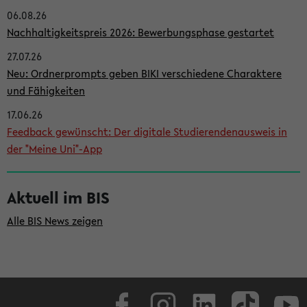
06.08.26
i
Nachhaltigkeitspreis 2026: Bewerbungsphase gestartet
t
27.07.26
e
Neu: Ordnerprompts geben BIKI verschiedene Charaktere
n
und Fähigkeiten
l
17.06.26
e
Feedback gewünscht: Der digitale Studierendenausweis in
i
der "Meine Uni"-App
s
t
Aktuell im BIS
e
Alle BIS News zeigen
Facebook
Instagram
LinkedIn
TikTok
Youtube