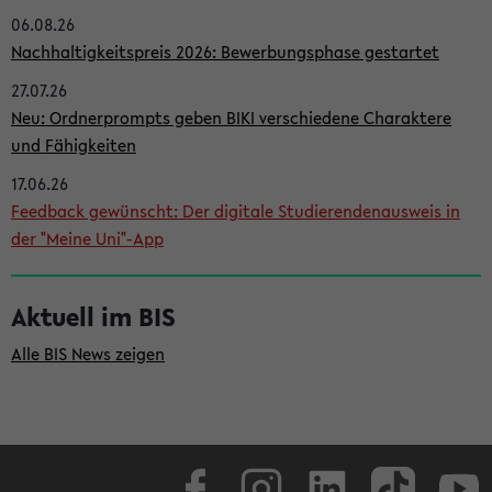
06.08.26
i
Nachhaltigkeitspreis 2026: Bewerbungsphase gestartet
t
27.07.26
e
Neu: Ordnerprompts geben BIKI verschiedene Charaktere
n
und Fähigkeiten
l
17.06.26
e
Feedback gewünscht: Der digitale Studierendenausweis in
i
der "Meine Uni"-App
s
t
Aktuell im BIS
e
Alle BIS News zeigen
Facebook
Instagram
LinkedIn
TikTok
Youtube