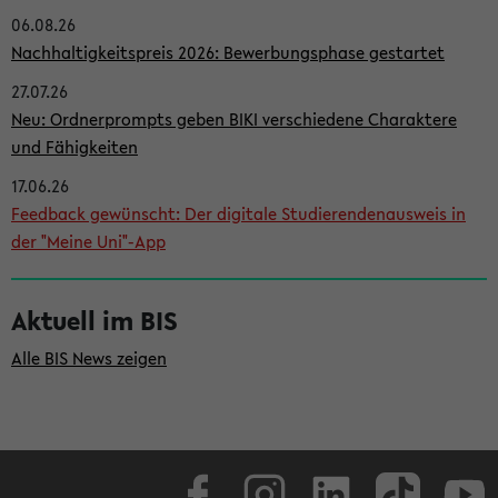
06.08.26
i
Nachhaltigkeitspreis 2026: Bewerbungsphase gestartet
t
27.07.26
e
Neu: Ordnerprompts geben BIKI verschiedene Charaktere
n
und Fähigkeiten
l
17.06.26
e
Feedback gewünscht: Der digitale Studierendenausweis in
i
der "Meine Uni"-App
s
t
Aktuell im BIS
e
Alle BIS News zeigen
Facebook
Instagram
LinkedIn
TikTok
Youtube