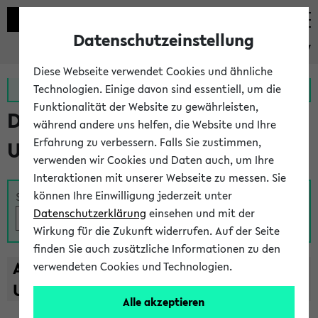
Datenschutzeinstellung
eKVV
Diese Webseite verwendet Cookies und ähnliche
Zur MeineUni App
Zum MeineUni Portal
Technologien. Einige davon sind essentiell, um die
Funktionalität der Website zu gewährleisten,
Das Lehrangebot der
während andere uns helfen, die Website und Ihre
Erfahrung zu verbessern. Falls Sie zustimmen,
Universität Bielefeld
verwenden wir Cookies und Daten auch, um Ihre
Interaktionen mit unserer Webseite zu messen. Sie
können Ihre Einwilligung jederzeit unter
Suche
Datenschutzerklärung
einsehen und mit der
Wirkung für die Zukunft widerrufen. Auf der Seite
finden Sie auch zusätzliche Informationen zu den
A
B
C
D
E
F
G
H
I
J
K
L
M
N
O
P
Q
R
S
T
verwendeten Cookies und Technologien.
U
V
W
X
Y
Z
Alle akzeptieren