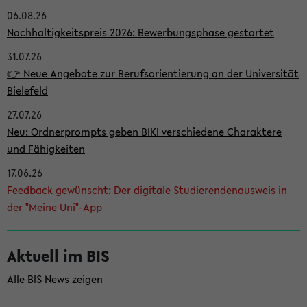
06.08.26
i
Nachhaltigkeitspreis 2026: Bewerbungsphase gestartet
t
31.07.26
e
👉 Neue Angebote zur Berufsorientierung an der Universität
n
Bielefeld
l
27.07.26
e
Neu: Ordnerprompts geben BIKI verschiedene Charaktere
i
und Fähigkeiten
s
17.06.26
Feedback gewünscht: Der digitale Studierendenausweis in
t
der "Meine Uni"-App
e
Aktuell im BIS
Alle BIS News zeigen