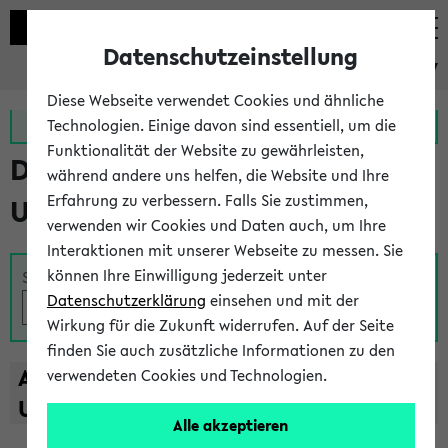
Datenschutzeinstellung
eKVV
Diese Webseite verwendet Cookies und ähnliche
Zur MeineUni App
Zum MeineUni Portal
Technologien. Einige davon sind essentiell, um die
Funktionalität der Website zu gewährleisten,
Das Lehrangebot der
während andere uns helfen, die Website und Ihre
Erfahrung zu verbessern. Falls Sie zustimmen,
Universität Bielefeld
verwenden wir Cookies und Daten auch, um Ihre
Interaktionen mit unserer Webseite zu messen. Sie
können Ihre Einwilligung jederzeit unter
Suche
Datenschutzerklärung
einsehen und mit der
Wirkung für die Zukunft widerrufen. Auf der Seite
finden Sie auch zusätzliche Informationen zu den
A
B
C
D
E
F
G
H
I
J
K
L
M
N
O
P
Q
R
S
T
verwendeten Cookies und Technologien.
U
V
W
X
Y
Z
Alle akzeptieren