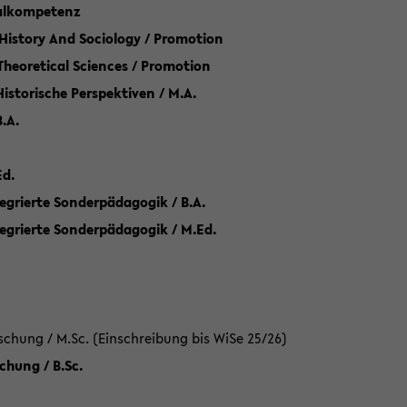
talkompetenz
 History And Sociology / Promotion
 Theoretical Sciences / Promotion
 Historische Perspektiven / M.A.
.A.
Ed.
egrierte Sonderpädagogik / B.A.
tegrierte Sonderpädagogik / M.Ed.
hung / M.Sc. (Einschreibung bis WiSe 25/26)
hung / B.Sc.