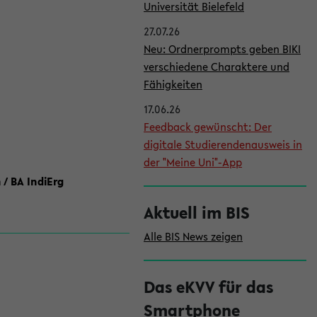
l
Universität Bielefeld
e
27.07.26
i
Neu: Ordnerprompts geben BIKI
verschiedene Charaktere und
s
Fähigkeiten
t
17.06.26
e
Feedback gewünscht: Der
digitale Studierendenausweis in
der "Meine Uni"-App
 / BA IndiErg
Aktuell im BIS
Alle BIS News zeigen
Das eKVV für das
Smartphone