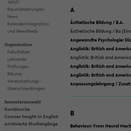
Jetzt!
A
Raumänderungen
News
Ästhetische Bildung / B.A.
Kalenderintegration
und Newsfeeds
Ästhetische Bildung / Ba (Ein
Angewandte Psychologie: Dia
Organisation
Anglistik: British and Americ
Fakultäten
Anglistik: British and Americ
Lehrende
Anglistik: British and Americ
Prüfungen
Räume
Anglistik: British and Ameri
Veranstaltungs-
Anpassungslehrgang / Zusatz
überschneidungen
Semesterauswahl
Kombisuche
B
Courses taught in English
Archivierte Studiengänge
Behaviour: From Neural Mech