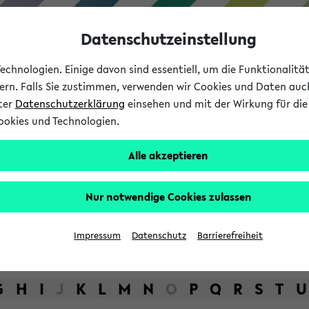
Datenschutzeinstellung
chnologien. Einige davon sind essentiell, um die Funktionalit
sern. Falls Sie zustimmen, verwenden wir Cookies und Daten auc
nter
Datenschutzerklärung
einsehen und mit der Wirkung für die 
ookies und Technologien.
Studium
Lehre
International
Alle akzeptieren
bot der Universität Bielefel
Nur notwendige Cookies zulassen
Impressum
Datenschutz
Barrierefreiheit
G
H
I
J
K
L
M
N
O
P
Q
R
S
T
U