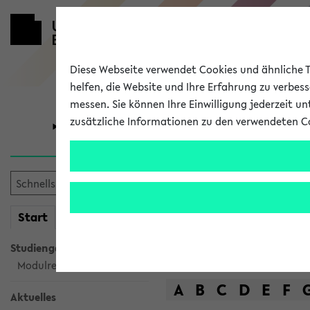
Diese Webseite verwendet Cookies und ähnliche Te
helfen, die Website und Ihre Erfahrung zu verbes
messen. Sie können Ihre Einwilligung jederzeit u
zusätzliche Informationen zu den verwendeten C
Universität
Forschung
Das Lehrange
mein
Start
eKVV
Suche
Studiengangsauswahl
Modulrecherche
A
B
C
D
E
F
Aktuelles