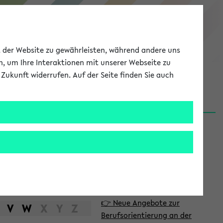
eKVV
ät der Website zu gewährleisten, während andere uns
h, um Ihre Interaktionen mit unserer Webseite zu
Zukunft widerrufen. Auf der Seite finden Sie auch
Meine Uni
EN
ANMELDEN
S
d
News
e
06.08.26
i
Nachhaltigkeitspreis 2026:
t
Bewerbungsphase gestartet
e
31.07.26
👉 Neue Angebote zur
n
V
W
X
Y
Z
Berufsorientierung an der