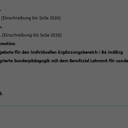
.
 (Einschreibung bis SoSe 2026)
A.
. (Einschreibung bis SoSe 2026)
romotion
ebote für den Individuellen Ergänzungsbereich / BA IndiErg
grierte Sonderpädagogik mit dem Berufsziel Lehramt für sond
d.