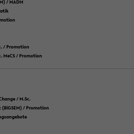
M) / MADM
atik
omotion
ic. / Promotion
dic. MeCS / Promotion
Change / M.Sc.
(BiGSEM) / Promotion
ungsangebote