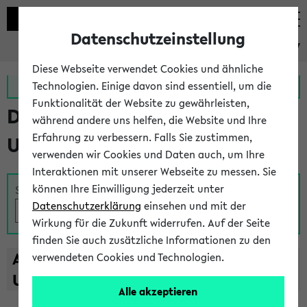
Datenschutzeinstellung
eKVV
Diese Webseite verwendet Cookies und ähnliche
Zur MeineUni App
Zum MeineUni Portal
Technologien. Einige davon sind essentiell, um die
Funktionalität der Website zu gewährleisten,
Das Lehrangebot der
während andere uns helfen, die Website und Ihre
Erfahrung zu verbessern. Falls Sie zustimmen,
Universität Bielefeld
verwenden wir Cookies und Daten auch, um Ihre
Interaktionen mit unserer Webseite zu messen. Sie
können Ihre Einwilligung jederzeit unter
Suche
Datenschutzerklärung
einsehen und mit der
Wirkung für die Zukunft widerrufen. Auf der Seite
finden Sie auch zusätzliche Informationen zu den
A
B
C
D
E
F
G
H
I
J
K
L
M
N
O
P
Q
R
S
T
verwendeten Cookies und Technologien.
U
V
W
X
Y
Z
Alle akzeptieren