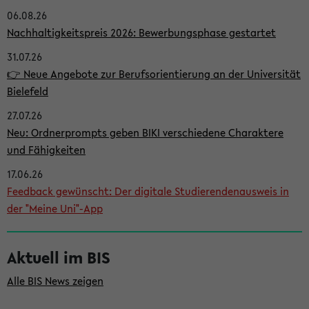
06.08.26
i
Nachhaltigkeitspreis 2026: Bewerbungsphase gestartet
t
31.07.26
e
👉 Neue Angebote zur Berufsorientierung an der Universität
n
Bielefeld
l
27.07.26
e
Neu: Ordnerprompts geben BIKI verschiedene Charaktere
i
und Fähigkeiten
s
17.06.26
Feedback gewünscht: Der digitale Studierendenausweis in
t
der "Meine Uni"-App
e
Aktuell im BIS
Alle BIS News zeigen