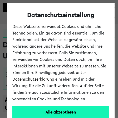
Datenschutzeinstellung
eKVV
Diese Webseite verwendet Cookies und ähnliche
Zur MeineUni App
Zum MeineUni Portal
Technologien. Einige davon sind essentiell, um die
Funktionalität der Website zu gewährleisten,
Das Lehrangebot der
während andere uns helfen, die Website und Ihre
Erfahrung zu verbessern. Falls Sie zustimmen,
Universität Bielefeld
verwenden wir Cookies und Daten auch, um Ihre
Interaktionen mit unserer Webseite zu messen. Sie
können Ihre Einwilligung jederzeit unter
Suche
Datenschutzerklärung
einsehen und mit der
Wirkung für die Zukunft widerrufen. Auf der Seite
finden Sie auch zusätzliche Informationen zu den
A
B
C
D
E
F
G
H
I
J
K
L
M
N
O
P
Q
R
S
T
verwendeten Cookies und Technologien.
U
V
W
X
Y
Z
Alle akzeptieren