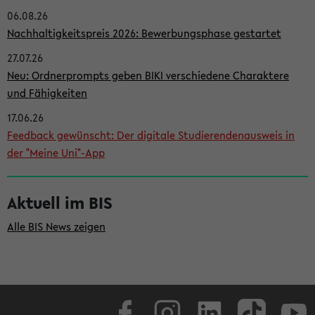
06.08.26
i
Nachhaltigkeitspreis 2026: Bewerbungsphase gestartet
t
27.07.26
e
Neu: Ordnerprompts geben BIKI verschiedene Charaktere
n
und Fähigkeiten
l
17.06.26
e
Feedback gewünscht: Der digitale Studierendenausweis in
i
der "Meine Uni"-App
s
t
Aktuell im BIS
e
Alle BIS News zeigen
Facebook
Instagram
LinkedIn
TikTok
Youtube