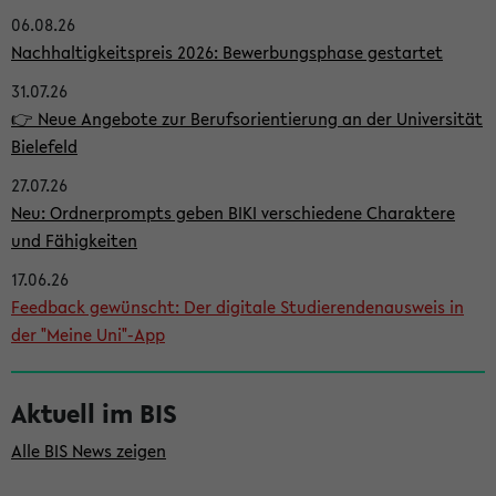
06.08.26
i
Nachhaltigkeitspreis 2026: Bewerbungsphase gestartet
t
31.07.26
e
👉 Neue Angebote zur Berufsorientierung an der Universität
n
Bielefeld
l
27.07.26
e
Neu: Ordnerprompts geben BIKI verschiedene Charaktere
i
und Fähigkeiten
s
17.06.26
Feedback gewünscht: Der digitale Studierendenausweis in
t
der "Meine Uni"-App
e
Aktuell im BIS
Alle BIS News zeigen