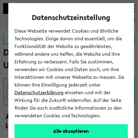
Datenschutzeinstellung
eKVV
Diese Webseite verwendet Cookies und ähnliche
Zur MeineUni App
Zum MeineUni Portal
Technologien. Einige davon sind essentiell, um die
Funktionalität der Website zu gewährleisten,
Das Lehrangebot der
während andere uns helfen, die Website und Ihre
Erfahrung zu verbessern. Falls Sie zustimmen,
Universität Bielefeld
verwenden wir Cookies und Daten auch, um Ihre
Interaktionen mit unserer Webseite zu messen. Sie
können Ihre Einwilligung jederzeit unter
Suche
Datenschutzerklärung
einsehen und mit der
Wirkung für die Zukunft widerrufen. Auf der Seite
finden Sie auch zusätzliche Informationen zu den
A
B
C
D
E
F
G
H
I
J
K
L
M
N
O
P
Q
R
S
T
verwendeten Cookies und Technologien.
U
V
W
X
Y
Z
Alle akzeptieren