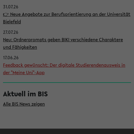
31.07.26
i
👉 Neue Angebote zur Berufsorientierung an der Universität
t
Bielefeld
e
27.07.26
n
Neu: Ordnerprompts geben BIKI verschiedene Charaktere
l
und Fähigkeiten
e
17.06.26
i
Feedback gewünscht: Der digitale Studierendenausweis in
der "Meine Uni"-App
s
t
Aktuell im BIS
e
Alle BIS News zeigen