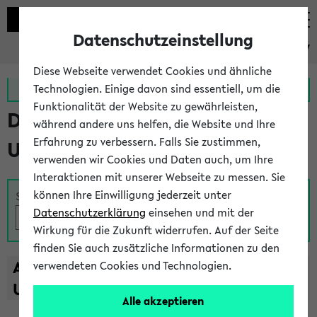
Datenschutzeinstellung
eKVV
Diese Webseite verwendet Cookies und ähnliche
Zur MeineUni App
Zum MeineUni Portal
Technologien. Einige davon sind essentiell, um die
Funktionalität der Website zu gewährleisten,
Das Lehrangebot der
während andere uns helfen, die Website und Ihre
Erfahrung zu verbessern. Falls Sie zustimmen,
Universität Bielefeld
verwenden wir Cookies und Daten auch, um Ihre
Interaktionen mit unserer Webseite zu messen. Sie
können Ihre Einwilligung jederzeit unter
Suche
Datenschutzerklärung
einsehen und mit der
Wirkung für die Zukunft widerrufen. Auf der Seite
finden Sie auch zusätzliche Informationen zu den
A
B
C
D
E
F
G
H
I
J
K
L
M
N
O
P
Q
R
S
T
verwendeten Cookies und Technologien.
U
V
W
X
Y
Z
Alle akzeptieren