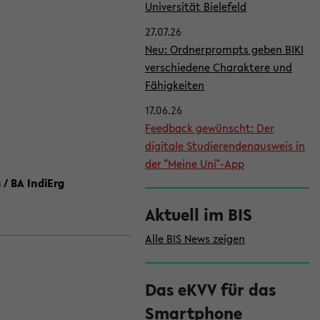
l
Universität Bielefeld
e
27.07.26
i
Neu: Ordnerprompts geben BIKI
verschiedene Charaktere und
s
Fähigkeiten
t
17.06.26
e
Feedback gewünscht: Der
digitale Studierendenausweis in
der "Meine Uni"-App
 / BA IndiErg
Aktuell im BIS
Alle BIS News zeigen
Das eKVV für das
Smartphone