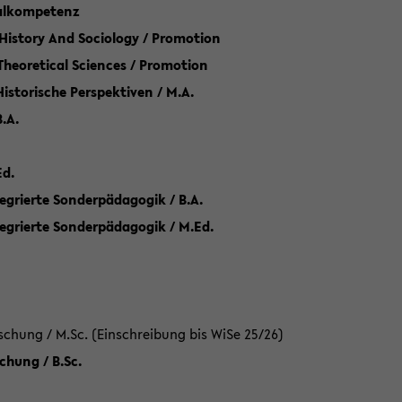
talkompetenz
 History And Sociology / Promotion
 Theoretical Sciences / Promotion
 Historische Perspektiven / M.A.
.A.
Ed.
egrierte Sonderpädagogik / B.A.
tegrierte Sonderpädagogik / M.Ed.
hung / M.Sc. (Einschreibung bis WiSe 25/26)
hung / B.Sc.