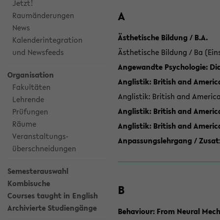
Jetzt!
A
Raumänderungen
News
Ästhetische Bildung / B.A.
Kalenderintegration
und Newsfeeds
Ästhetische Bildung / Ba (Ein
Angewandte Psychologie: Dia
Organisation
Anglistik: British and Americ
Fakultäten
Anglistik: British and Americ
Lehrende
Anglistik: British and Americ
Prüfungen
Räume
Anglistik: British and Ameri
Veranstaltungs-
Anpassungslehrgang / Zusatz
überschneidungen
Semesterauswahl
Kombisuche
B
Courses taught in English
Archivierte Studiengänge
Behaviour: From Neural Mech