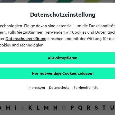
Datenschutzeinstellung
chnologien. Einige davon sind essentiell, um die Funktionalit
sern. Falls Sie zustimmen, verwenden wir Cookies und Daten auc
nter
Datenschutzerklärung
einsehen und mit der Wirkung für die 
ookies und Technologien.
Studium
Lehre
International
Alle akzeptieren
bot der Universität Bielefel
Nur notwendige Cookies zulassen
Impressum
Datenschutz
Barrierefreiheit
G
H
I
J
K
L
M
N
O
P
Q
R
S
T
U