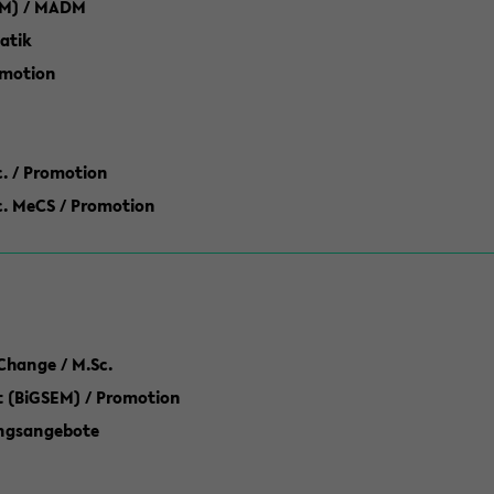
M) / MADM
atik
omotion
ic. / Promotion
dic. MeCS / Promotion
Change / M.Sc.
(BiGSEM) / Promotion
ungsangebote