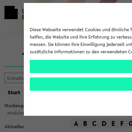
Diese Webseite verwendet Cookies und ähnliche Te
helfen, die Website und Ihre Erfahrung zu verbes
messen. Sie können Ihre Einwilligung jederzeit u
zusätzliche Informationen zu den verwendeten C
Universität
Forschung
Das Lehrange
mein
Start
eKVV
Suche
Studiengangsauswahl
Modulrecherche
A
B
C
D
E
F
Aktuelles