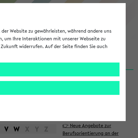
eKVV
ät der Website zu gewährleisten, während andere uns
h, um Ihre Interaktionen mit unserer Webseite zu
Zukunft widerrufen. Auf der Seite finden Sie auch
Meine Uni
EN
ANMELDEN
S
d
News
e
06.08.26
i
Nachhaltigkeitspreis 2026:
t
Bewerbungsphase gestartet
e
31.07.26
👉 Neue Angebote zur
n
V
W
X
Y
Z
Berufsorientierung an der