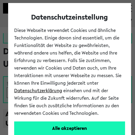
Datenschutzeinstellung
eKVV
Diese Webseite verwendet Cookies und ähnliche
Zur MeineUni App
Zum MeineUni Portal
Technologien. Einige davon sind essentiell, um die
Funktionalität der Website zu gewährleisten,
Das Lehrangebot der
während andere uns helfen, die Website und Ihre
Erfahrung zu verbessern. Falls Sie zustimmen,
Universität Bielefeld
verwenden wir Cookies und Daten auch, um Ihre
Interaktionen mit unserer Webseite zu messen. Sie
können Ihre Einwilligung jederzeit unter
Suche
Datenschutzerklärung
einsehen und mit der
Wirkung für die Zukunft widerrufen. Auf der Seite
finden Sie auch zusätzliche Informationen zu den
A
B
C
D
E
F
G
H
I
J
K
L
M
N
O
P
Q
R
S
T
verwendeten Cookies und Technologien.
U
V
W
X
Y
Z
Alle akzeptieren