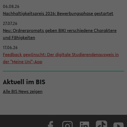
06.08.26
i
Nachhaltigkeitspreis 2026: Bewerbungsphase gestartet
t
27.07.26
e
Neu: Ordnerprompts geben BIKI verschiedene Charaktere
n
und Fähigkeiten
l
17.06.26
e
Feedback gewünscht: Der digitale Studierendenausweis in
i
der "Meine Uni"-App
s
t
Aktuell im BIS
e
Alle BIS News zeigen
Facebook
Instagram
LinkedIn
TikTok
Youtube