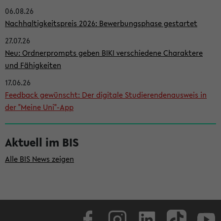
06.08.26
i
Nachhaltigkeitspreis 2026: Bewerbungsphase gestartet
t
27.07.26
e
Neu: Ordnerprompts geben BIKI verschiedene Charaktere
n
und Fähigkeiten
l
17.06.26
e
Feedback gewünscht: Der digitale Studierendenausweis in
i
der "Meine Uni"-App
s
t
Aktuell im BIS
e
Alle BIS News zeigen
Facebook
Instagram
LinkedIn
TikTok
Youtube