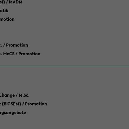
M) / MADM
atik
omotion
ic. / Promotion
dic. MeCS / Promotion
Change / M.Sc.
(BiGSEM) / Promotion
ungsangebote