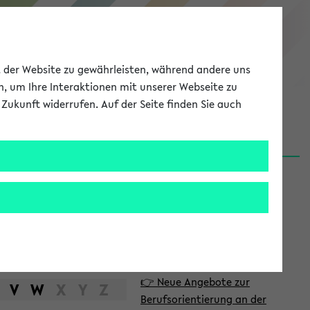
eKVV
ät der Website zu gewährleisten, während andere uns
h, um Ihre Interaktionen mit unserer Webseite zu
Zukunft widerrufen. Auf der Seite finden Sie auch
Meine Uni
EN
ANMELDEN
S
d
News
e
06.08.26
i
Nachhaltigkeitspreis 2026:
t
Bewerbungsphase gestartet
e
31.07.26
👉 Neue Angebote zur
n
V
W
X
Y
Z
Berufsorientierung an der