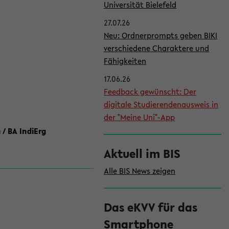
l
Universität Bielefeld
e
27.07.26
i
Neu: Ordnerprompts geben BIKI
verschiedene Charaktere und
s
Fähigkeiten
t
17.06.26
e
Feedback gewünscht: Der
digitale Studierendenausweis in
der "Meine Uni"-App
 / BA IndiErg
Aktuell im BIS
Alle BIS News zeigen
Das eKVV für das
Smartphone