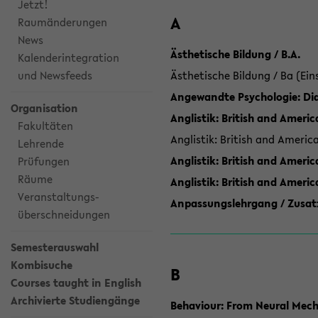
Jetzt!
A
Raumänderungen
News
Ästhetische Bildung / B.A.
Kalenderintegration
und Newsfeeds
Ästhetische Bildung / Ba (Ein
Angewandte Psychologie: Dia
Organisation
Anglistik: British and Americ
Fakultäten
Anglistik: British and Americ
Lehrende
Anglistik: British and Americ
Prüfungen
Räume
Anglistik: British and Ameri
Veranstaltungs-
Anpassungslehrgang / Zusatz
überschneidungen
Semesterauswahl
Kombisuche
B
Courses taught in English
Archivierte Studiengänge
Behaviour: From Neural Mech