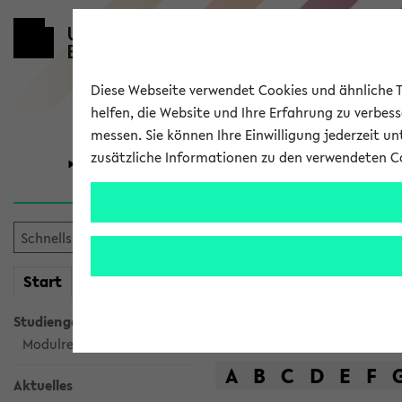
Diese Webseite verwendet Cookies und ähnliche Te
helfen, die Website und Ihre Erfahrung zu verbes
messen. Sie können Ihre Einwilligung jederzeit u
zusätzliche Informationen zu den verwendeten C
Universität
Forschung
Das Lehrange
mein
Start
eKVV
Suche
Studiengangsauswahl
Modulrecherche
A
B
C
D
E
F
Aktuelles