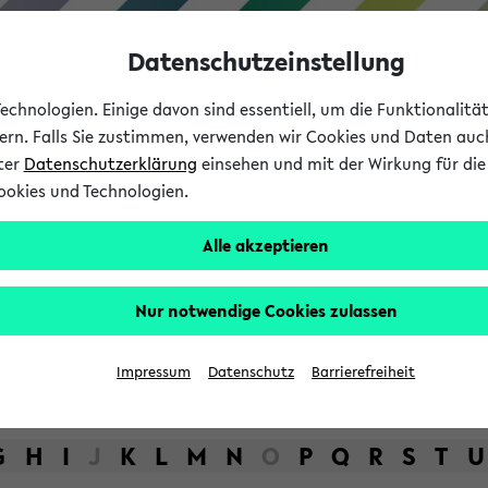
Datenschutzeinstellung
chnologien. Einige davon sind essentiell, um die Funktionalit
sern. Falls Sie zustimmen, verwenden wir Cookies und Daten auc
nter
Datenschutzerklärung
einsehen und mit der Wirkung für die 
ookies und Technologien.
Studium
Lehre
International
Alle akzeptieren
bot der Universität Bielefel
Nur notwendige Cookies zulassen
Impressum
Datenschutz
Barrierefreiheit
G
H
I
J
K
L
M
N
O
P
Q
R
S
T
U