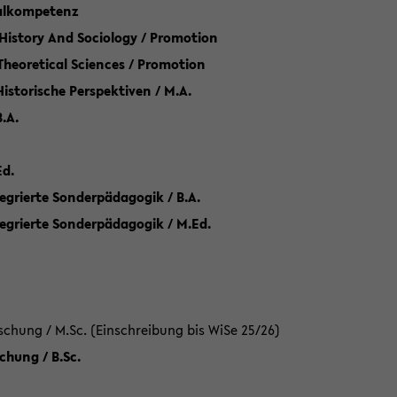
talkompetenz
 History And Sociology / Promotion
 Theoretical Sciences / Promotion
 Historische Perspektiven / M.A.
.A.
Ed.
egrierte Sonderpädagogik / B.A.
tegrierte Sonderpädagogik / M.Ed.
hung / M.Sc. (Einschreibung bis WiSe 25/26)
hung / B.Sc.