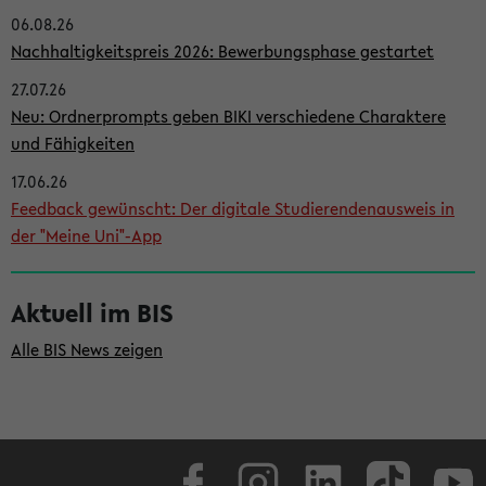
06.08.26
i
Nachhaltigkeitspreis 2026: Bewerbungsphase gestartet
t
27.07.26
e
Neu: Ordnerprompts geben BIKI verschiedene Charaktere
n
und Fähigkeiten
l
17.06.26
e
Feedback gewünscht: Der digitale Studierendenausweis in
i
der "Meine Uni"-App
s
t
Aktuell im BIS
e
Alle BIS News zeigen
Facebook
Instagram
LinkedIn
TikTok
Youtube