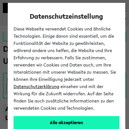
Datenschutzeinstellung
eKVV
Diese Webseite verwendet Cookies und ähnliche
Zur MeineUni App
Zum MeineUni Portal
Technologien. Einige davon sind essentiell, um die
Funktionalität der Website zu gewährleisten,
Das Lehrangebot der
während andere uns helfen, die Website und Ihre
Erfahrung zu verbessern. Falls Sie zustimmen,
Universität Bielefeld
verwenden wir Cookies und Daten auch, um Ihre
Interaktionen mit unserer Webseite zu messen. Sie
können Ihre Einwilligung jederzeit unter
Suche
Datenschutzerklärung
einsehen und mit der
Wirkung für die Zukunft widerrufen. Auf der Seite
finden Sie auch zusätzliche Informationen zu den
A
B
C
D
E
F
G
H
I
J
K
L
M
N
O
P
Q
R
S
T
verwendeten Cookies und Technologien.
U
V
W
X
Y
Z
Alle akzeptieren