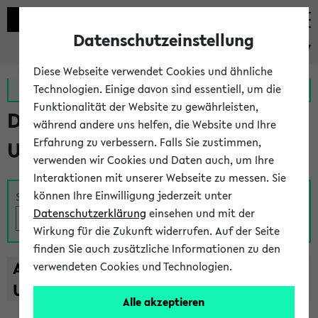
Datenschutzeinstellung
eKVV
Diese Webseite verwendet Cookies und ähnliche
Zur MeineUni App
Zum MeineUni Portal
Technologien. Einige davon sind essentiell, um die
Funktionalität der Website zu gewährleisten,
Das Lehrangebot der
während andere uns helfen, die Website und Ihre
Erfahrung zu verbessern. Falls Sie zustimmen,
Universität Bielefeld
verwenden wir Cookies und Daten auch, um Ihre
Interaktionen mit unserer Webseite zu messen. Sie
können Ihre Einwilligung jederzeit unter
Suche
Datenschutzerklärung
einsehen und mit der
Wirkung für die Zukunft widerrufen. Auf der Seite
finden Sie auch zusätzliche Informationen zu den
A
B
C
D
E
F
G
H
I
J
K
L
M
N
O
P
Q
R
S
T
verwendeten Cookies und Technologien.
U
V
W
X
Y
Z
Alle akzeptieren