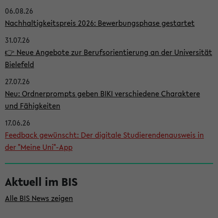
06.08.26
i
Nachhaltigkeitspreis 2026: Bewerbungsphase gestartet
t
31.07.26
e
👉 Neue Angebote zur Berufsorientierung an der Universität
n
Bielefeld
l
27.07.26
e
Neu: Ordnerprompts geben BIKI verschiedene Charaktere
i
und Fähigkeiten
s
17.06.26
Feedback gewünscht: Der digitale Studierendenausweis in
t
der "Meine Uni"-App
e
Aktuell im BIS
Alle BIS News zeigen