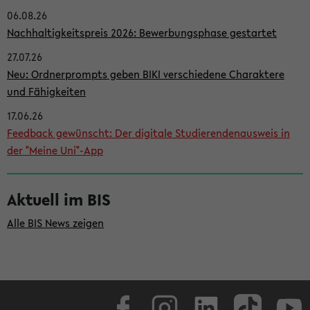
06.08.26
i
Nachhaltigkeitspreis 2026: Bewerbungsphase gestartet
t
27.07.26
e
Neu: Ordnerprompts geben BIKI verschiedene Charaktere
n
und Fähigkeiten
l
17.06.26
e
Feedback gewünscht: Der digitale Studierendenausweis in
i
der "Meine Uni"-App
s
t
Aktuell im BIS
e
Alle BIS News zeigen
Facebook
Instagram
LinkedIn
TikTok
Youtube