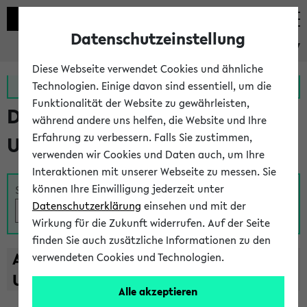
Datenschutzeinstellung
eKVV
Diese Webseite verwendet Cookies und ähnliche
Zur MeineUni App
Zum MeineUni Portal
Technologien. Einige davon sind essentiell, um die
Funktionalität der Website zu gewährleisten,
Das Lehrangebot der
während andere uns helfen, die Website und Ihre
Erfahrung zu verbessern. Falls Sie zustimmen,
Universität Bielefeld
verwenden wir Cookies und Daten auch, um Ihre
Interaktionen mit unserer Webseite zu messen. Sie
können Ihre Einwilligung jederzeit unter
Suche
Datenschutzerklärung
einsehen und mit der
Wirkung für die Zukunft widerrufen. Auf der Seite
finden Sie auch zusätzliche Informationen zu den
A
B
C
D
E
F
G
H
I
J
K
L
M
N
O
P
Q
R
S
T
verwendeten Cookies und Technologien.
U
V
W
X
Y
Z
Alle akzeptieren