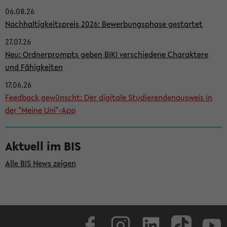
06.08.26
i
Nachhaltigkeitspreis 2026: Bewerbungsphase gestartet
t
27.07.26
e
Neu: Ordnerprompts geben BIKI verschiedene Charaktere
n
und Fähigkeiten
l
17.06.26
e
Feedback gewünscht: Der digitale Studierendenausweis in
i
der "Meine Uni"-App
s
t
Aktuell im BIS
e
Alle BIS News zeigen
Facebook
Instagram
LinkedIn
TikTok
Youtube