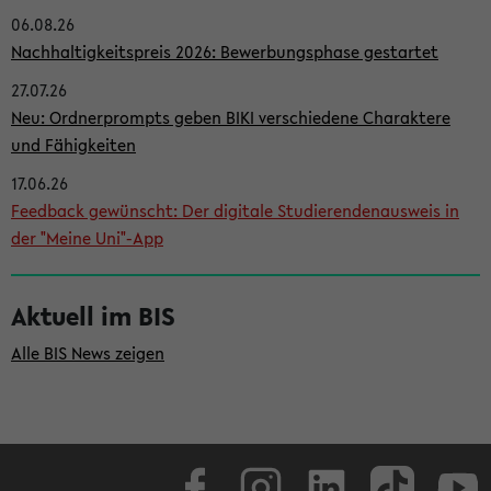
06.08.26
i
Nachhaltigkeitspreis 2026: Bewerbungsphase gestartet
t
27.07.26
e
Neu: Ordnerprompts geben BIKI verschiedene Charaktere
n
und Fähigkeiten
l
17.06.26
e
Feedback gewünscht: Der digitale Studierendenausweis in
i
der "Meine Uni"-App
s
t
Aktuell im BIS
e
Alle BIS News zeigen
Facebook
Instagram
LinkedIn
TikTok
Youtube