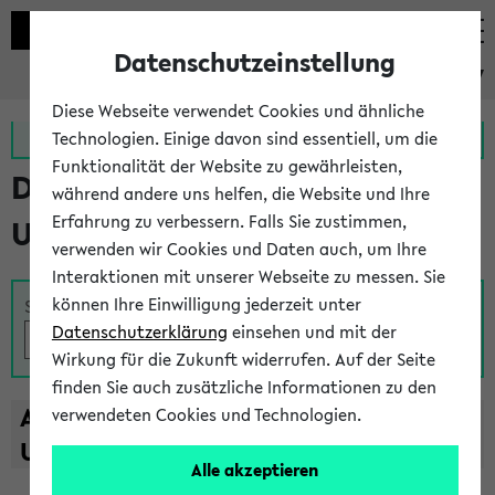
Datenschutzeinstellung
eKVV
Diese Webseite verwendet Cookies und ähnliche
Zur MeineUni App
Zum MeineUni Portal
Technologien. Einige davon sind essentiell, um die
Funktionalität der Website zu gewährleisten,
Das Lehrangebot der
während andere uns helfen, die Website und Ihre
Erfahrung zu verbessern. Falls Sie zustimmen,
Universität Bielefeld
verwenden wir Cookies und Daten auch, um Ihre
Interaktionen mit unserer Webseite zu messen. Sie
können Ihre Einwilligung jederzeit unter
Suche
Datenschutzerklärung
einsehen und mit der
Wirkung für die Zukunft widerrufen. Auf der Seite
finden Sie auch zusätzliche Informationen zu den
A
B
C
D
E
F
G
H
I
J
K
L
M
N
O
P
Q
R
S
T
verwendeten Cookies und Technologien.
U
V
W
X
Y
Z
Alle akzeptieren