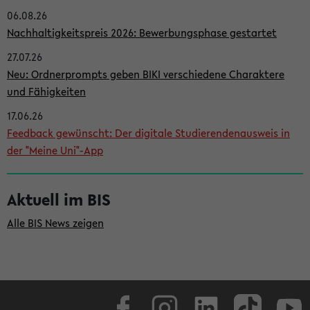
06.08.26
i
Nachhaltigkeitspreis 2026: Bewerbungsphase gestartet
t
27.07.26
e
Neu: Ordnerprompts geben BIKI verschiedene Charaktere
n
und Fähigkeiten
l
17.06.26
e
Feedback gewünscht: Der digitale Studierendenausweis in
i
der "Meine Uni"-App
s
t
Aktuell im BIS
e
Alle BIS News zeigen
Facebook
Instagram
LinkedIn
TikTok
Youtube