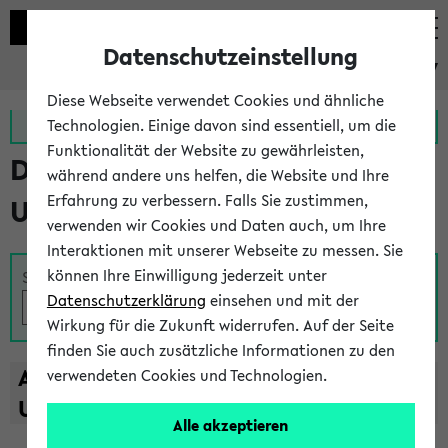
Datenschutzeinstellung
eKVV
Diese Webseite verwendet Cookies und ähnliche
Zur MeineUni App
Zum MeineUni Portal
Technologien. Einige davon sind essentiell, um die
Funktionalität der Website zu gewährleisten,
Das Lehrangebot der
während andere uns helfen, die Website und Ihre
Erfahrung zu verbessern. Falls Sie zustimmen,
Universität Bielefeld
verwenden wir Cookies und Daten auch, um Ihre
Interaktionen mit unserer Webseite zu messen. Sie
können Ihre Einwilligung jederzeit unter
Suche
Datenschutzerklärung
einsehen und mit der
Wirkung für die Zukunft widerrufen. Auf der Seite
finden Sie auch zusätzliche Informationen zu den
A
B
C
D
E
F
G
H
I
J
K
L
M
N
O
P
Q
R
S
T
verwendeten Cookies und Technologien.
U
V
W
X
Y
Z
Alle akzeptieren