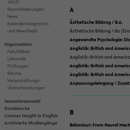
Jetzt!
A
Raumänderungen
News
Ästhetische Bildung / B.A.
Kalenderintegration
und Newsfeeds
Ästhetische Bildung / Ba (Ein
Angewandte Psychologie: Dia
Organisation
Anglistik: British and Americ
Fakultäten
Anglistik: British and Americ
Lehrende
Anglistik: British and Americ
Prüfungen
Räume
Anglistik: British and Ameri
Veranstaltungs-
Anpassungslehrgang / Zusatz
überschneidungen
Semesterauswahl
Kombisuche
B
Courses taught in English
Archivierte Studiengänge
Behaviour: From Neural Mech