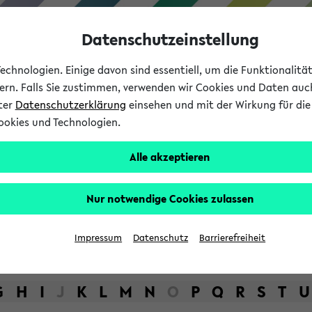
Datenschutzeinstellung
chnologien. Einige davon sind essentiell, um die Funktionalit
sern. Falls Sie zustimmen, verwenden wir Cookies und Daten auc
nter
Datenschutzerklärung
einsehen und mit der Wirkung für die 
ookies und Technologien.
Studium
Lehre
International
Alle akzeptieren
bot der Universität Bielefel
Nur notwendige Cookies zulassen
Impressum
Datenschutz
Barrierefreiheit
G
H
I
J
K
L
M
N
O
P
Q
R
S
T
U