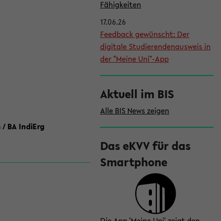
l
Fähigkeiten
e
17.06.26
i
Feedback gewünscht: Der
digitale Studierendenausweis in
s
der "Meine Uni"-App
t
e
Aktuell im BIS
Alle BIS News zeigen
 / BA IndiErg
Das eKVV für das
Smartphone
Die App 'Meine Uni' zeigt den