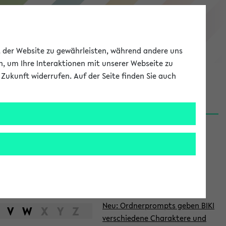
eKVV
ät der Website zu gewährleisten, während andere uns
h, um Ihre Interaktionen mit unserer Webseite zu
Zukunft widerrufen. Auf der Seite finden Sie auch
Meine Uni
EN
ANMELDEN
S
d
News
e
06.08.26
i
Nachhaltigkeitspreis 2026:
t
Bewerbungsphase gestartet
e
27.07.26
Neu: Ordnerprompts geben BIKI
n
V
W
X
Y
Z
verschiedene Charaktere und