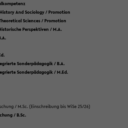
talkompetenz
 History And Sociology / Promotion
 Theoretical Sciences / Promotion
 Historische Perspektiven / M.A.
.A.
Ed.
egrierte Sonderpädagogik / B.A.
tegrierte Sonderpädagogik / M.Ed.
hung / M.Sc. (Einschreibung bis WiSe 25/26)
hung / B.Sc.