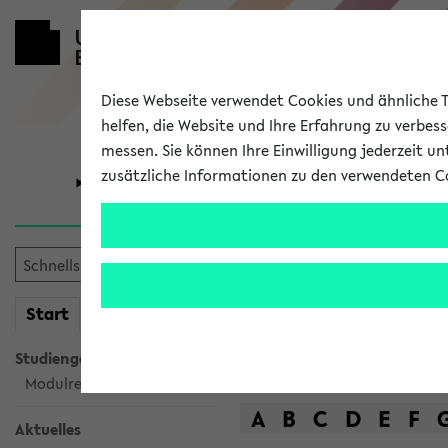
Diese Webseite verwendet Cookies und ähnliche Te
helfen, die Website und Ihre Erfahrung zu verbes
messen. Sie können Ihre Einwilligung jederzeit u
zusätzliche Informationen zu den verwendeten C
Universität
Forschung
Das Lehrange
mein
Start
eKVV
Suche
Studiengangsauswahl
Modulrecherche
A
B
C
D
E
F
Aktuelles