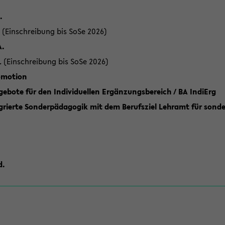
.
 (Einschreibung bis SoSe 2026)
A.
. (Einschreibung bis SoSe 2026)
romotion
ebote für den Individuellen Ergänzungsbereich / BA IndiErg
grierte Sonderpädagogik mit dem Berufsziel Lehramt für sond
d.