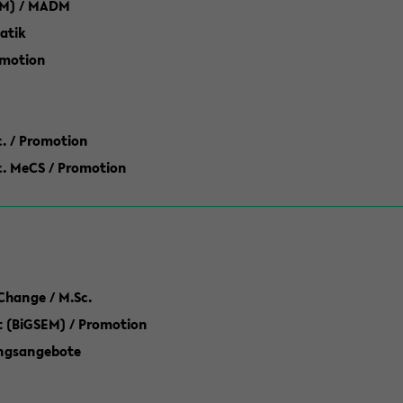
M) / MADM
atik
omotion
ic. / Promotion
dic. MeCS / Promotion
Change / M.Sc.
(BiGSEM) / Promotion
ungsangebote