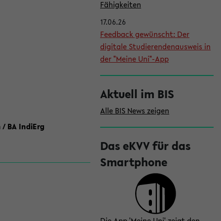
l
Fähigkeiten
e
17.06.26
i
Feedback gewünscht: Der
digitale Studierendenausweis in
s
der "Meine Uni"-App
t
e
Aktuell im BIS
Alle BIS News zeigen
 / BA IndiErg
Das eKVV für das
Smartphone
Die App 'Meine Uni' zeigt den