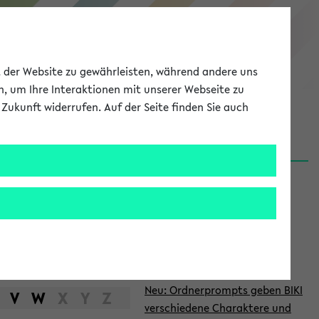
eKVV
ät der Website zu gewährleisten, während andere uns
h, um Ihre Interaktionen mit unserer Webseite zu
Zukunft widerrufen. Auf der Seite finden Sie auch
Meine Uni
EN
ANMELDEN
S
d
News
e
06.08.26
i
Nachhaltigkeitspreis 2026:
t
Bewerbungsphase gestartet
e
27.07.26
Neu: Ordnerprompts geben BIKI
n
V
W
X
Y
Z
verschiedene Charaktere und