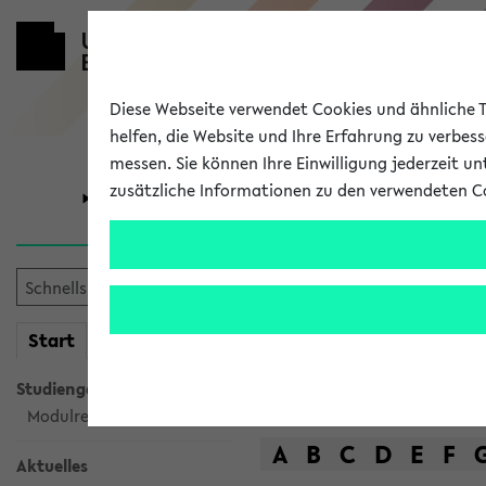
Diese Webseite verwendet Cookies und ähnliche Te
helfen, die Website und Ihre Erfahrung zu verbes
messen. Sie können Ihre Einwilligung jederzeit u
zusätzliche Informationen zu den verwendeten C
Universität
Forschung
Das Lehrange
mein
Start
eKVV
Suche
Studiengangsauswahl
Modulrecherche
A
B
C
D
E
F
Aktuelles