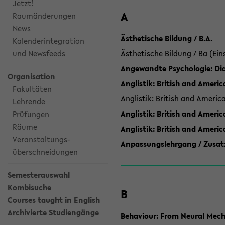
Jetzt!
A
Raumänderungen
News
Ästhetische Bildung / B.A.
Kalenderintegration
und Newsfeeds
Ästhetische Bildung / Ba (Ein
Angewandte Psychologie: Dia
Organisation
Anglistik: British and Americ
Fakultäten
Anglistik: British and Americ
Lehrende
Anglistik: British and Americ
Prüfungen
Räume
Anglistik: British and Ameri
Veranstaltungs-
Anpassungslehrgang / Zusatz
überschneidungen
Semesterauswahl
Kombisuche
B
Courses taught in English
Archivierte Studiengänge
Behaviour: From Neural Mech