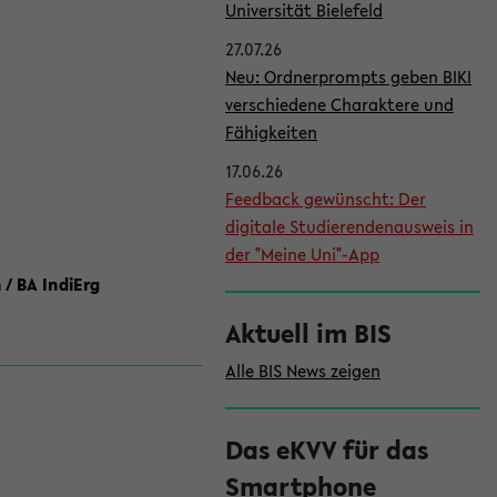
l
Universität Bielefeld
e
27.07.26
i
Neu: Ordnerprompts geben BIKI
verschiedene Charaktere und
s
Fähigkeiten
t
17.06.26
e
Feedback gewünscht: Der
digitale Studierendenausweis in
der "Meine Uni"-App
 / BA IndiErg
Aktuell im BIS
Alle BIS News zeigen
Das eKVV für das
Smartphone