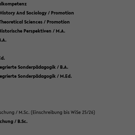
talkompetenz
 History And Sociology / Promotion
 Theoretical Sciences / Promotion
 Historische Perspektiven / M.A.
.A.
Ed.
egrierte Sonderpädagogik / B.A.
tegrierte Sonderpädagogik / M.Ed.
hung / M.Sc. (Einschreibung bis WiSe 25/26)
hung / B.Sc.