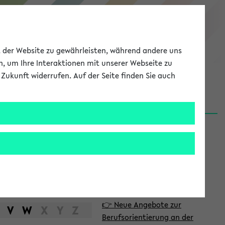
eKVV
ät der Website zu gewährleisten, während andere uns
h, um Ihre Interaktionen mit unserer Webseite zu
Zukunft widerrufen. Auf der Seite finden Sie auch
Meine Uni
EN
ANMELDEN
S
d
News
e
06.08.26
i
Nachhaltigkeitspreis 2026:
t
Bewerbungsphase gestartet
e
31.07.26
👉 Neue Angebote zur
n
V
W
X
Y
Z
Berufsorientierung an der