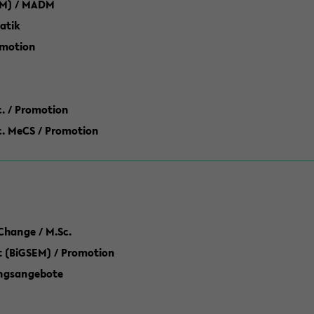
M) / MADM
atik
omotion
ic. / Promotion
dic. MeCS / Promotion
Change / M.Sc.
(BiGSEM) / Promotion
ungsangebote