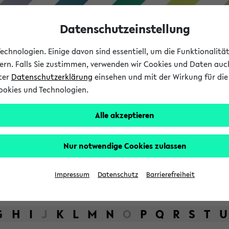
Datenschutzeinstellung
chnologien. Einige davon sind essentiell, um die Funktionalit
sern. Falls Sie zustimmen, verwenden wir Cookies und Daten auc
nter
Datenschutzerklärung
einsehen und mit der Wirkung für die 
ookies und Technologien.
Studium
Lehre
International
Alle akzeptieren
bot der Universität Bielefel
Nur notwendige Cookies zulassen
Impressum
Datenschutz
Barrierefreiheit
G
H
I
J
K
L
M
N
O
P
Q
R
S
T
U