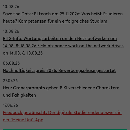
10.08.26
i
Save the Date: BI.teach am 25.11.2026: Was heißt Studieren
t
heute? Kompetenzen für ein erfolgreiches Studium
e
10.08.26
n
BITS-Info: Wartungsarbeiten an den Netzlaufwerken am
l
14.08. & 18.08.26 / Maintenance work on the network drives
on 14.08. & 18.08.26
e
i
06.08.26
Nachhaltigkeitspreis 2026: Bewerbungsphase gestartet
s
27.07.26
t
Neu: Ordnerprompts geben BIKI verschiedene Charaktere
e
und Fähigkeiten
17.06.26
Feedback gewünscht: Der digitale Studierendenausweis in
der "Meine Uni"-App