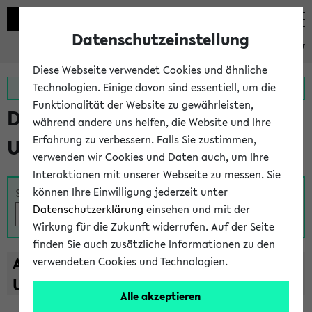
Datenschutzeinstellung
eKVV
Diese Webseite verwendet Cookies und ähnliche
Zur MeineUni App
Zum MeineUni Portal
Technologien. Einige davon sind essentiell, um die
Funktionalität der Website zu gewährleisten,
Das Lehrangebot der
während andere uns helfen, die Website und Ihre
Erfahrung zu verbessern. Falls Sie zustimmen,
Universität Bielefeld
verwenden wir Cookies und Daten auch, um Ihre
Interaktionen mit unserer Webseite zu messen. Sie
können Ihre Einwilligung jederzeit unter
Suche
Datenschutzerklärung
einsehen und mit der
Wirkung für die Zukunft widerrufen. Auf der Seite
finden Sie auch zusätzliche Informationen zu den
A
B
C
D
E
F
G
H
I
J
K
L
M
N
O
P
Q
R
S
T
verwendeten Cookies und Technologien.
U
V
W
X
Y
Z
Alle akzeptieren