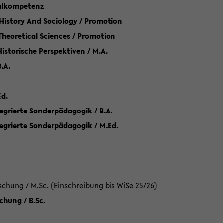
talkompetenz
 History And Sociology / Promotion
 Theoretical Sciences / Promotion
 Historische Perspektiven / M.A.
.A.
Ed.
egrierte Sonderpädagogik / B.A.
tegrierte Sonderpädagogik / M.Ed.
hung / M.Sc. (Einschreibung bis WiSe 25/26)
hung / B.Sc.