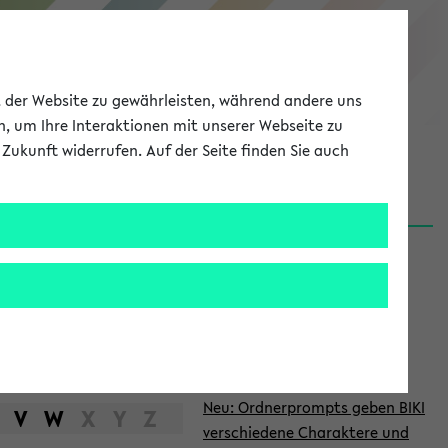
eKVV
ät der Website zu gewährleisten, während andere uns
h, um Ihre Interaktionen mit unserer Webseite zu
Zukunft widerrufen. Auf der Seite finden Sie auch
Meine Uni
EN
ANMELDEN
S
d
News
e
06.08.26
i
Nachhaltigkeitspreis 2026:
t
Bewerbungsphase gestartet
e
27.07.26
Neu: Ordnerprompts geben BIKI
n
V
W
X
Y
Z
verschiedene Charaktere und