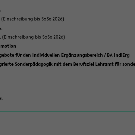
.
 (Einschreibung bis SoSe 2026)
A.
. (Einschreibung bis SoSe 2026)
romotion
ebote für den Individuellen Ergänzungsbereich / BA IndiErg
grierte Sonderpädagogik mit dem Berufsziel Lehramt für sond
d.