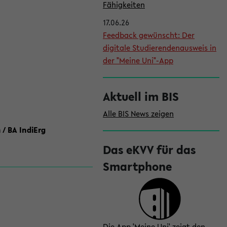
l
Fähigkeiten
e
17.06.26
i
Feedback gewünscht: Der
digitale Studierendenausweis in
s
der "Meine Uni"-App
t
e
Aktuell im BIS
Alle BIS News zeigen
 / BA IndiErg
Das eKVV für das
Smartphone
Die App 'Meine Uni' zeigt den