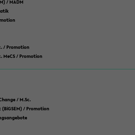
M) / MADM
atik
omotion
ic. / Promotion
dic. MeCS / Promotion
Change / M.Sc.
(BiGSEM) / Promotion
ungsangebote