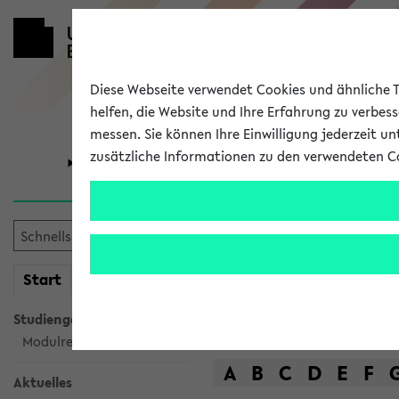
Diese Webseite verwendet Cookies und ähnliche Te
helfen, die Website und Ihre Erfahrung zu verbes
messen. Sie können Ihre Einwilligung jederzeit u
zusätzliche Informationen zu den verwendeten C
Universität
Forschung
Das Lehrange
mein
Start
eKVV
Suche
Studiengangsauswahl
Modulrecherche
A
B
C
D
E
F
Aktuelles