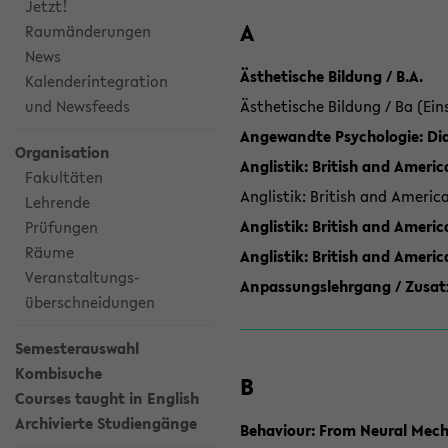
Jetzt!
A
Raumänderungen
News
Ästhetische Bildung / B.A.
Kalenderintegration
und Newsfeeds
Ästhetische Bildung / Ba (Ein
Angewandte Psychologie: Dia
Organisation
Anglistik: British and Americ
Fakultäten
Anglistik: British and Americ
Lehrende
Anglistik: British and Americ
Prüfungen
Räume
Anglistik: British and Ameri
Veranstaltungs-
Anpassungslehrgang / Zusatz
überschneidungen
Semesterauswahl
Kombisuche
B
Courses taught in English
Archivierte Studiengänge
Behaviour: From Neural Mech