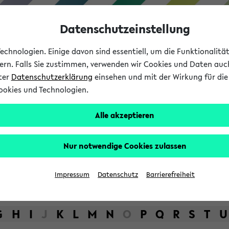
Datenschutzeinstellung
chnologien. Einige davon sind essentiell, um die Funktionalit
sern. Falls Sie zustimmen, verwenden wir Cookies und Daten auc
nter
Datenschutzerklärung
einsehen und mit der Wirkung für die 
ookies und Technologien.
Studium
Lehre
International
Alle akzeptieren
bot der Universität Bielefel
Nur notwendige Cookies zulassen
Impressum
Datenschutz
Barrierefreiheit
G
H
I
J
K
L
M
N
O
P
Q
R
S
T
U