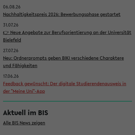
06.08.26
i
Nachhaltigkeitspreis 2026: Bewerbungsphase gestartet
t
31.07.26
e
👉 Neue Angebote zur Berufsorientierung an der Universität
n
Bielefeld
l
27.07.26
e
Neu: Ordnerprompts geben BIKI verschiedene Charaktere
i
und Fähigkeiten
s
17.06.26
Feedback gewünscht: Der digitale Studierendenausweis in
t
der "Meine Uni"-App
e
Aktuell im BIS
Alle BIS News zeigen