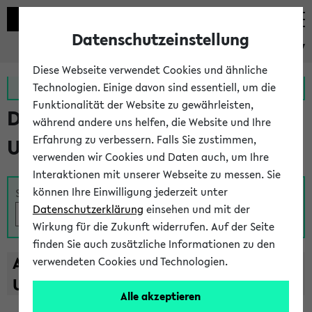
Datenschutzeinstellung
eKVV
Diese Webseite verwendet Cookies und ähnliche
Zur MeineUni App
Zum MeineUni Portal
Technologien. Einige davon sind essentiell, um die
Funktionalität der Website zu gewährleisten,
Das Lehrangebot der
während andere uns helfen, die Website und Ihre
Erfahrung zu verbessern. Falls Sie zustimmen,
Universität Bielefeld
verwenden wir Cookies und Daten auch, um Ihre
Interaktionen mit unserer Webseite zu messen. Sie
können Ihre Einwilligung jederzeit unter
Suche
Datenschutzerklärung
einsehen und mit der
Wirkung für die Zukunft widerrufen. Auf der Seite
finden Sie auch zusätzliche Informationen zu den
A
B
C
D
E
F
G
H
I
J
K
L
M
N
O
P
Q
R
S
T
verwendeten Cookies und Technologien.
U
V
W
X
Y
Z
Alle akzeptieren