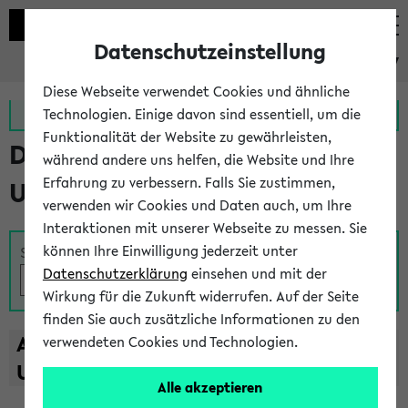
Datenschutzeinstellung
eKVV
Diese Webseite verwendet Cookies und ähnliche
Zur MeineUni App
Zum MeineUni Portal
Technologien. Einige davon sind essentiell, um die
Funktionalität der Website zu gewährleisten,
Das Lehrangebot der
während andere uns helfen, die Website und Ihre
Erfahrung zu verbessern. Falls Sie zustimmen,
Universität Bielefeld
verwenden wir Cookies und Daten auch, um Ihre
Interaktionen mit unserer Webseite zu messen. Sie
können Ihre Einwilligung jederzeit unter
Suche
Datenschutzerklärung
einsehen und mit der
Wirkung für die Zukunft widerrufen. Auf der Seite
finden Sie auch zusätzliche Informationen zu den
A
B
C
D
E
F
G
H
I
J
K
L
M
N
O
P
Q
R
S
T
verwendeten Cookies und Technologien.
U
V
W
X
Y
Z
Alle akzeptieren