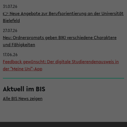
31.07.26
i
👉 Neue Angebote zur Berufsorientierung an der Universität
t
Bielefeld
e
27.07.26
n
Neu: Ordnerprompts geben BIKI verschiedene Charaktere
l
und Fähigkeiten
e
17.06.26
i
Feedback gewünscht: Der digitale Studierendenausweis in
der "Meine Uni"-App
s
t
Aktuell im BIS
e
Alle BIS News zeigen