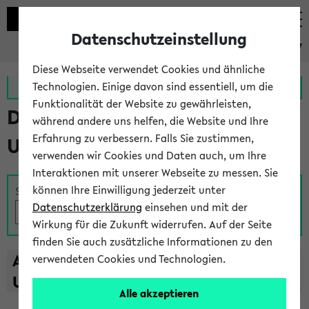
Datenschutzeinstellung
eKVV
Diese Webseite verwendet Cookies und ähnliche
Zur MeineUni App
Zum MeineUni Portal
Technologien. Einige davon sind essentiell, um die
Funktionalität der Website zu gewährleisten,
Das Lehrangebot der
während andere uns helfen, die Website und Ihre
Erfahrung zu verbessern. Falls Sie zustimmen,
Universität Bielefeld
verwenden wir Cookies und Daten auch, um Ihre
Interaktionen mit unserer Webseite zu messen. Sie
können Ihre Einwilligung jederzeit unter
Suche
Datenschutzerklärung
einsehen und mit der
Wirkung für die Zukunft widerrufen. Auf der Seite
finden Sie auch zusätzliche Informationen zu den
A
B
C
D
E
F
G
H
I
J
K
L
M
N
O
P
Q
R
S
T
verwendeten Cookies und Technologien.
U
V
W
X
Y
Z
Alle akzeptieren