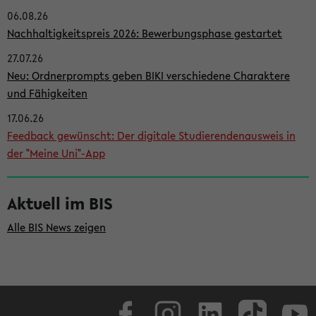
06.08.26
i
Nachhaltigkeitspreis 2026: Bewerbungsphase gestartet
t
27.07.26
e
Neu: Ordnerprompts geben BIKI verschiedene Charaktere
n
und Fähigkeiten
l
17.06.26
e
Feedback gewünscht: Der digitale Studierendenausweis in
i
der "Meine Uni"-App
s
t
Aktuell im BIS
e
Alle BIS News zeigen
Facebook
Instagram
LinkedIn
TikTok
Youtube