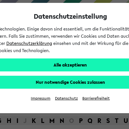
Datenschutzeinstellung
chnologien. Einige davon sind essentiell, um die Funktionalit
sern. Falls Sie zustimmen, verwenden wir Cookies und Daten auc
nter
Datenschutzerklärung
einsehen und mit der Wirkung für die 
ookies und Technologien.
Studium
Lehre
International
Alle akzeptieren
bot der Universität Bielefel
Nur notwendige Cookies zulassen
Impressum
Datenschutz
Barrierefreiheit
G
H
I
J
K
L
M
N
O
P
Q
R
S
T
U