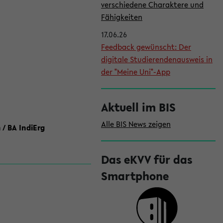
l
verschiedene Charaktere und
e
Fähigkeiten
i
17.06.26
Feedback gewünscht: Der
s
digitale Studierendenausweis in
t
der "Meine Uni"-App
e
Aktuell im BIS
Alle BIS News zeigen
 / BA IndiErg
Das eKVV für das
Smartphone