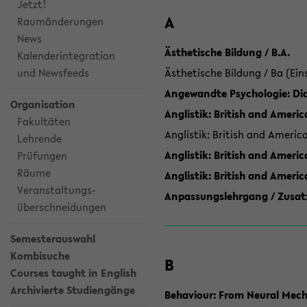
Jetzt!
A
Raumänderungen
News
Ästhetische Bildung / B.A.
Kalenderintegration
und Newsfeeds
Ästhetische Bildung / Ba (Ein
Angewandte Psychologie: Dia
Organisation
Anglistik: British and Americ
Fakultäten
Anglistik: British and Americ
Lehrende
Anglistik: British and Americ
Prüfungen
Räume
Anglistik: British and Ameri
Veranstaltungs-
Anpassungslehrgang / Zusatz
überschneidungen
Semesterauswahl
Kombisuche
B
Courses taught in English
Archivierte Studiengänge
Behaviour: From Neural Mech