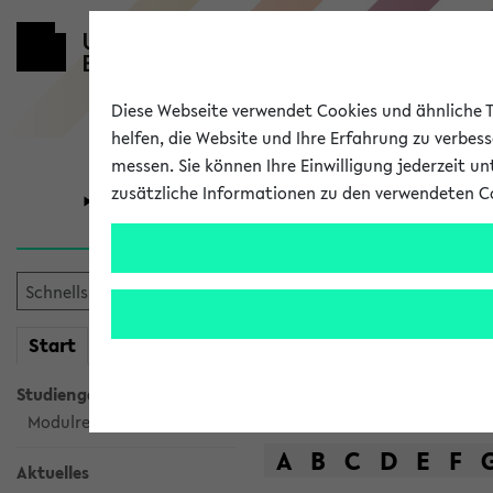
Diese Webseite verwendet Cookies und ähnliche Te
helfen, die Website und Ihre Erfahrung zu verbes
messen. Sie können Ihre Einwilligung jederzeit u
zusätzliche Informationen zu den verwendeten C
Universität
Forschung
Das Lehrange
mein
Start
eKVV
Suche
Studiengangsauswahl
Modulrecherche
A
B
C
D
E
F
Aktuelles