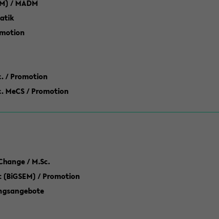
M) / MADM
atik
omotion
ic. / Promotion
dic. MeCS / Promotion
Change / M.Sc.
(BiGSEM) / Promotion
ungsangebote