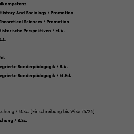
talkompetenz
 History And Sociology / Promotion
 Theoretical Sciences / Promotion
 Historische Perspektiven / M.A.
.A.
Ed.
egrierte Sonderpädagogik / B.A.
tegrierte Sonderpädagogik / M.Ed.
hung / M.Sc. (Einschreibung bis WiSe 25/26)
hung / B.Sc.