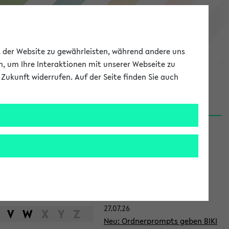
eKVV
ät der Website zu gewährleisten, während andere uns
h, um Ihre Interaktionen mit unserer Webseite zu
Zukunft widerrufen. Auf der Seite finden Sie auch
Meine Uni
EN
ANMELDEN
S
d
News
e
31.07.26
i
👉 Neue Angebote zur
t
Berufsorientierung an der
Universität Bielefeld
e
27.07.26
n
V
W
X
Y
Z
Neu: Ordnerprompts geben BIKI