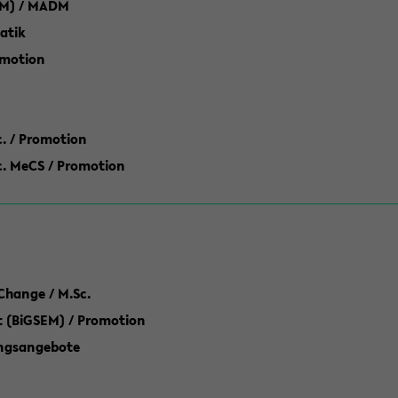
M) / MADM
atik
omotion
ic. / Promotion
dic. MeCS / Promotion
Change / M.Sc.
(BiGSEM) / Promotion
ungsangebote