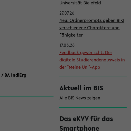
l
Universität Bielefeld
e
27.07.26
i
Neu: Ordnerprompts geben BIKI
verschiedene Charaktere und
s
Fähigkeiten
t
17.06.26
e
Feedback gewünscht: Der
digitale Studierendenausweis in
der "Meine Uni"-App
 / BA IndiErg
Aktuell im BIS
Alle BIS News zeigen
Das eKVV für das
Smartphone