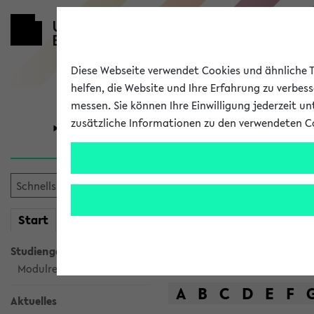
Diese Webseite verwendet Cookies und ähnliche Te
helfen, die Website und Ihre Erfahrung zu verbes
messen. Sie können Ihre Einwilligung jederzeit u
zusätzliche Informationen zu den verwendeten C
Universität
Forschung
Das Lehrange
mein
Start
eKVV
Suche
Studiengangsauswahl
Modulrecherche
A
B
C
D
E
F
Aktuelles