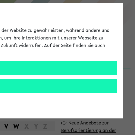
eKVV
ät der Website zu gewährleisten, während andere uns
h, um Ihre Interaktionen mit unserer Webseite zu
Zukunft widerrufen. Auf der Seite finden Sie auch
Meine Uni
EN
ANMELDEN
S
d
News
e
06.08.26
i
Nachhaltigkeitspreis 2026:
t
Bewerbungsphase gestartet
e
31.07.26
👉 Neue Angebote zur
n
V
W
X
Y
Z
Berufsorientierung an der