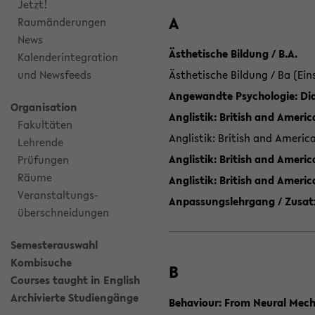
Jetzt!
A
Raumänderungen
News
Ästhetische Bildung / B.A.
Kalenderintegration
und Newsfeeds
Ästhetische Bildung / Ba (Ein
Angewandte Psychologie: Dia
Organisation
Anglistik: British and Americ
Fakultäten
Anglistik: British and Americ
Lehrende
Anglistik: British and Americ
Prüfungen
Räume
Anglistik: British and Ameri
Veranstaltungs-
Anpassungslehrgang / Zusatz
überschneidungen
Semesterauswahl
Kombisuche
B
Courses taught in English
Archivierte Studiengänge
Behaviour: From Neural Mech