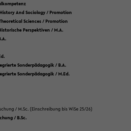
talkompetenz
 History And Sociology / Promotion
 Theoretical Sciences / Promotion
 Historische Perspektiven / M.A.
.A.
Ed.
egrierte Sonderpädagogik / B.A.
tegrierte Sonderpädagogik / M.Ed.
hung / M.Sc. (Einschreibung bis WiSe 25/26)
hung / B.Sc.