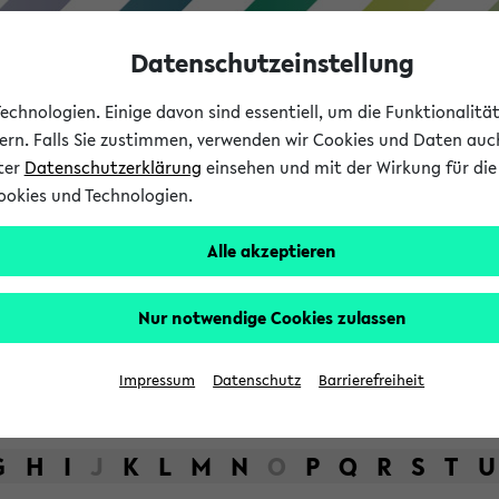
Datenschutzeinstellung
chnologien. Einige davon sind essentiell, um die Funktionalit
sern. Falls Sie zustimmen, verwenden wir Cookies und Daten auc
nter
Datenschutzerklärung
einsehen und mit der Wirkung für die 
ookies und Technologien.
Studium
Lehre
International
Alle akzeptieren
bot der Universität Bielefel
Nur notwendige Cookies zulassen
Impressum
Datenschutz
Barrierefreiheit
G
H
I
J
K
L
M
N
O
P
Q
R
S
T
U