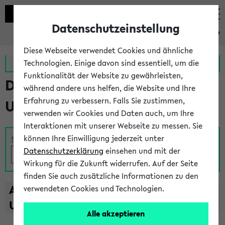
Datenschutzeinstellung
eKVV
Diese Webseite verwendet Cookies und ähnliche
Zur MeineUni App
Zum MeineUni Portal
Technologien. Einige davon sind essentiell, um die
Funktionalität der Website zu gewährleisten,
Das Lehrangebot der
während andere uns helfen, die Website und Ihre
Erfahrung zu verbessern. Falls Sie zustimmen,
Universität Bielefeld
verwenden wir Cookies und Daten auch, um Ihre
Interaktionen mit unserer Webseite zu messen. Sie
können Ihre Einwilligung jederzeit unter
Suche
Datenschutzerklärung
einsehen und mit der
Wirkung für die Zukunft widerrufen. Auf der Seite
finden Sie auch zusätzliche Informationen zu den
A
B
C
D
E
F
G
H
I
J
K
L
M
N
O
P
Q
R
S
T
verwendeten Cookies und Technologien.
U
V
W
X
Y
Z
Alle akzeptieren