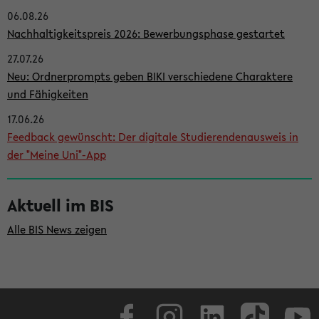
06.08.26
i
Nachhaltigkeitspreis 2026: Bewerbungsphase gestartet
t
27.07.26
e
Neu: Ordnerprompts geben BIKI verschiedene Charaktere
n
und Fähigkeiten
l
17.06.26
e
Feedback gewünscht: Der digitale Studierendenausweis in
i
der "Meine Uni"-App
s
t
Aktuell im BIS
e
Alle BIS News zeigen
Facebook
Instagram
LinkedIn
TikTok
Youtube