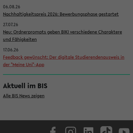
06.08.26
i
Nachhaltigkeitspreis 2026: Bewerbungsphase gestartet
t
27.07.26
e
Neu: Ordnerprompts geben BIKI verschiedene Charaktere
n
und Fähigkeiten
l
17.06.26
e
Feedback gewünscht: Der digitale Studierendenausweis in
i
der "Meine Uni"-App
s
t
Aktuell im BIS
e
Alle BIS News zeigen
Facebook
Instagram
LinkedIn
TikTok
Youtube