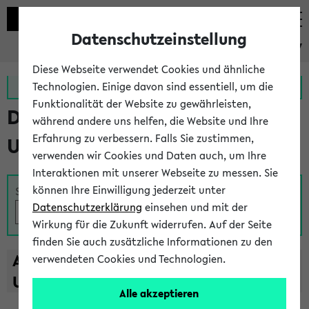
Datenschutzeinstellung
eKVV
Diese Webseite verwendet Cookies und ähnliche
Zur MeineUni App
Zum MeineUni Portal
Technologien. Einige davon sind essentiell, um die
Funktionalität der Website zu gewährleisten,
Das Lehrangebot der
während andere uns helfen, die Website und Ihre
Erfahrung zu verbessern. Falls Sie zustimmen,
Universität Bielefeld
verwenden wir Cookies und Daten auch, um Ihre
Interaktionen mit unserer Webseite zu messen. Sie
können Ihre Einwilligung jederzeit unter
Suche
Datenschutzerklärung
einsehen und mit der
Wirkung für die Zukunft widerrufen. Auf der Seite
finden Sie auch zusätzliche Informationen zu den
A
B
C
D
E
F
G
H
I
J
K
L
M
N
O
P
Q
R
S
T
verwendeten Cookies und Technologien.
U
V
W
X
Y
Z
Alle akzeptieren