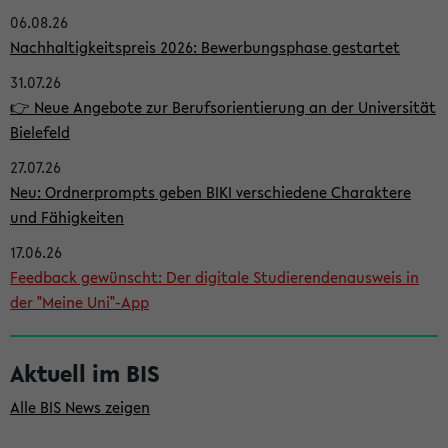
06.08.26
i
Nachhaltigkeitspreis 2026: Bewerbungsphase gestartet
t
31.07.26
e
👉 Neue Angebote zur Berufsorientierung an der Universität
n
Bielefeld
l
27.07.26
e
Neu: Ordnerprompts geben BIKI verschiedene Charaktere
i
und Fähigkeiten
s
17.06.26
Feedback gewünscht: Der digitale Studierendenausweis in
t
der "Meine Uni"-App
e
Aktuell im BIS
Alle BIS News zeigen