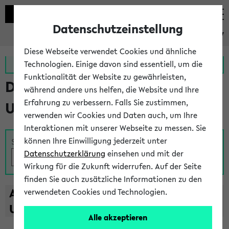
Datenschutzeinstellung
eKVV
Diese Webseite verwendet Cookies und ähnliche
Zur MeineUni App
Zum MeineUni Portal
Technologien. Einige davon sind essentiell, um die
Funktionalität der Website zu gewährleisten,
Das Lehrangebot der
während andere uns helfen, die Website und Ihre
Erfahrung zu verbessern. Falls Sie zustimmen,
Universität Bielefeld
verwenden wir Cookies und Daten auch, um Ihre
Interaktionen mit unserer Webseite zu messen. Sie
können Ihre Einwilligung jederzeit unter
Suche
Datenschutzerklärung
einsehen und mit der
Wirkung für die Zukunft widerrufen. Auf der Seite
finden Sie auch zusätzliche Informationen zu den
A
B
C
D
E
F
G
H
I
J
K
L
M
N
O
P
Q
R
S
T
verwendeten Cookies und Technologien.
U
V
W
X
Y
Z
Alle akzeptieren