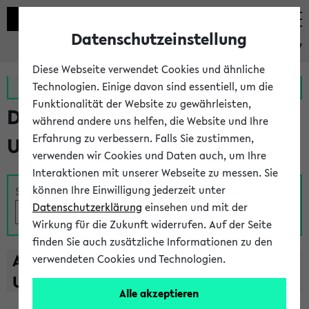
Datenschutzeinstellung
eKVV
Diese Webseite verwendet Cookies und ähnliche
Zur MeineUni App
Zum MeineUni Portal
Technologien. Einige davon sind essentiell, um die
Funktionalität der Website zu gewährleisten,
Das Lehrangebot der
während andere uns helfen, die Website und Ihre
Erfahrung zu verbessern. Falls Sie zustimmen,
Universität Bielefeld
verwenden wir Cookies und Daten auch, um Ihre
Interaktionen mit unserer Webseite zu messen. Sie
können Ihre Einwilligung jederzeit unter
Suche
Datenschutzerklärung
einsehen und mit der
Wirkung für die Zukunft widerrufen. Auf der Seite
finden Sie auch zusätzliche Informationen zu den
A
B
C
D
E
F
G
H
I
J
K
L
M
N
O
P
Q
R
S
T
verwendeten Cookies und Technologien.
U
V
W
X
Y
Z
Alle akzeptieren