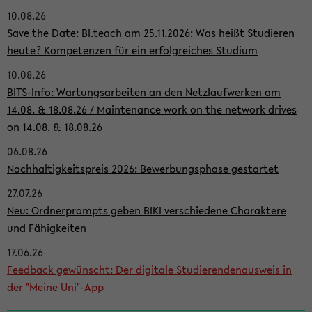
10.08.26
i
Save the Date: BI.teach am 25.11.2026: Was heißt Studieren
t
heute? Kompetenzen für ein erfolgreiches Studium
e
10.08.26
n
BITS-Info: Wartungsarbeiten an den Netzlaufwerken am
l
14.08. & 18.08.26 / Maintenance work on the network drives
on 14.08. & 18.08.26
e
i
06.08.26
Nachhaltigkeitspreis 2026: Bewerbungsphase gestartet
s
27.07.26
t
Neu: Ordnerprompts geben BIKI verschiedene Charaktere
e
und Fähigkeiten
17.06.26
Feedback gewünscht: Der digitale Studierendenausweis in
der "Meine Uni"-App