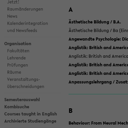
Jetzt!
A
Raumänderungen
News
Ästhetische Bildung / B.A.
Kalenderintegration
und Newsfeeds
Ästhetische Bildung / Ba (Ein
Angewandte Psychologie: Dia
Organisation
Anglistik: British and Americ
Fakultäten
Anglistik: British and Americ
Lehrende
Anglistik: British and Americ
Prüfungen
Räume
Anglistik: British and Ameri
Veranstaltungs-
Anpassungslehrgang / Zusatz
überschneidungen
Semesterauswahl
Kombisuche
B
Courses taught in English
Archivierte Studiengänge
Behaviour: From Neural Mech