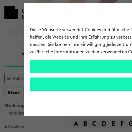
Diese Webseite verwendet Cookies und ähnliche Te
helfen, die Website und Ihre Erfahrung zu verbes
messen. Sie können Ihre Einwilligung jederzeit u
zusätzliche Informationen zu den verwendeten C
Universität
Forschung
Das Lehrange
mein
Start
eKVV
Suche
Studiengangsauswahl
Modulrecherche
A
B
C
D
E
F
Aktuelles