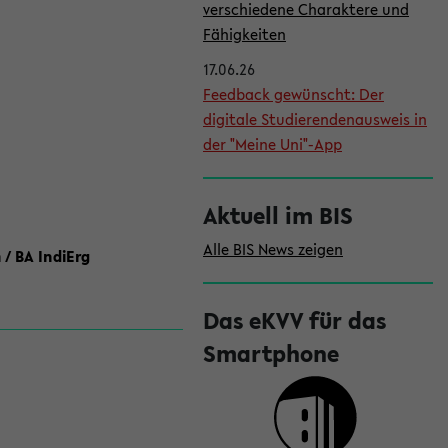
l
verschiedene Charaktere und
e
Fähigkeiten
i
17.06.26
Feedback gewünscht: Der
s
digitale Studierendenausweis in
t
der "Meine Uni"-App
e
Aktuell im BIS
Alle BIS News zeigen
 / BA IndiErg
Das eKVV für das
Smartphone