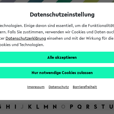
Datenschutzeinstellung
chnologien. Einige davon sind essentiell, um die Funktionalit
sern. Falls Sie zustimmen, verwenden wir Cookies und Daten auc
nter
Datenschutzerklärung
einsehen und mit der Wirkung für die 
ookies und Technologien.
Studium
Lehre
International
Alle akzeptieren
bot der Universität Bielefel
Nur notwendige Cookies zulassen
Impressum
Datenschutz
Barrierefreiheit
G
H
I
J
K
L
M
N
O
P
Q
R
S
T
U