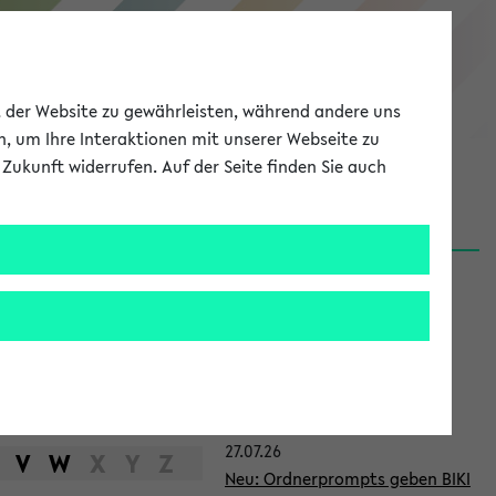
eKVV
ät der Website zu gewährleisten, während andere uns
h, um Ihre Interaktionen mit unserer Webseite zu
Zukunft widerrufen. Auf der Seite finden Sie auch
Meine Uni
EN
ANMELDEN
S
d
News
e
31.07.26
i
👉 Neue Angebote zur
t
Berufsorientierung an der
Universität Bielefeld
e
27.07.26
n
V
W
X
Y
Z
Neu: Ordnerprompts geben BIKI