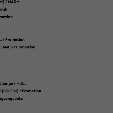
M) / MADM
atik
omotion
ic. / Promotion
dic. MeCS / Promotion
Change / M.Sc.
(BiGSEM) / Promotion
ungsangebote