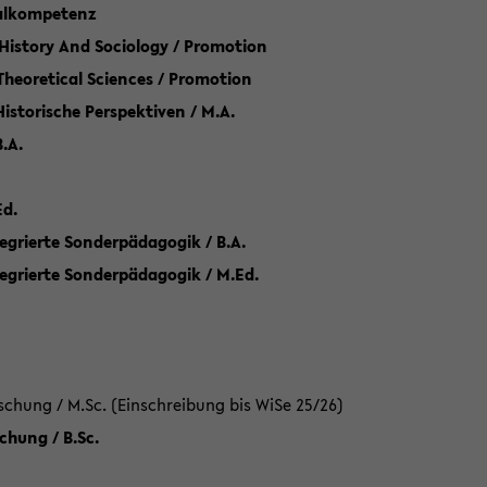
talkompetenz
 History And Sociology / Promotion
 Theoretical Sciences / Promotion
 Historische Perspektiven / M.A.
.A.
Ed.
egrierte Sonderpädagogik / B.A.
tegrierte Sonderpädagogik / M.Ed.
hung / M.Sc. (Einschreibung bis WiSe 25/26)
hung / B.Sc.