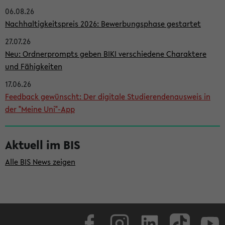
06.08.26
i
Nachhaltigkeitspreis 2026: Bewerbungsphase gestartet
t
27.07.26
e
Neu: Ordnerprompts geben BIKI verschiedene Charaktere
n
und Fähigkeiten
l
17.06.26
e
Feedback gewünscht: Der digitale Studierendenausweis in
i
der "Meine Uni"-App
s
t
Aktuell im BIS
e
Alle BIS News zeigen
Facebook
Instagram
LinkedIn
TikTok
Youtube