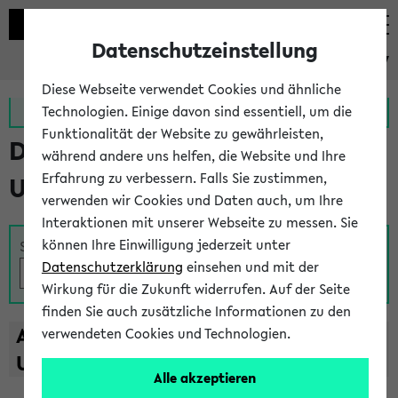
Datenschutzeinstellung
eKVV
Diese Webseite verwendet Cookies und ähnliche
Zur MeineUni App
Zum MeineUni Portal
Technologien. Einige davon sind essentiell, um die
Funktionalität der Website zu gewährleisten,
Das Lehrangebot der
während andere uns helfen, die Website und Ihre
Erfahrung zu verbessern. Falls Sie zustimmen,
Universität Bielefeld
verwenden wir Cookies und Daten auch, um Ihre
Interaktionen mit unserer Webseite zu messen. Sie
können Ihre Einwilligung jederzeit unter
Suche
Datenschutzerklärung
einsehen und mit der
Wirkung für die Zukunft widerrufen. Auf der Seite
finden Sie auch zusätzliche Informationen zu den
A
B
C
D
E
F
G
H
I
J
K
L
M
N
O
P
Q
R
S
T
verwendeten Cookies und Technologien.
U
V
W
X
Y
Z
Alle akzeptieren