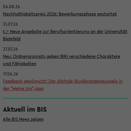
06.08.26
i
Nachhaltigkeitspreis 2026: Bewerbungsphase gestartet
t
31.07.26
e
👉 Neue Angebote zur Berufsorientierung an der Universität
n
Bielefeld
l
27.07.26
e
Neu: Ordnerprompts geben BIKI verschiedene Charaktere
i
und Fähigkeiten
s
17.06.26
Feedback gewünscht: Der digitale Studierendenausweis in
t
der "Meine Uni"-App
e
Aktuell im BIS
Alle BIS News zeigen