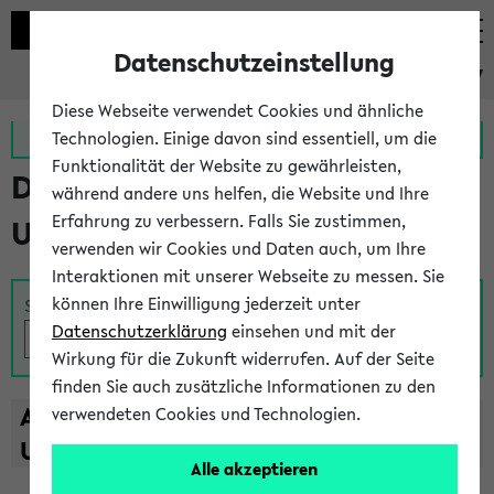
Datenschutzeinstellung
eKVV
Diese Webseite verwendet Cookies und ähnliche
Zur MeineUni App
Zum MeineUni Portal
Technologien. Einige davon sind essentiell, um die
Funktionalität der Website zu gewährleisten,
Das Lehrangebot der
während andere uns helfen, die Website und Ihre
Erfahrung zu verbessern. Falls Sie zustimmen,
Universität Bielefeld
verwenden wir Cookies und Daten auch, um Ihre
Interaktionen mit unserer Webseite zu messen. Sie
können Ihre Einwilligung jederzeit unter
Suche
Datenschutzerklärung
einsehen und mit der
Wirkung für die Zukunft widerrufen. Auf der Seite
finden Sie auch zusätzliche Informationen zu den
A
B
C
D
E
F
G
H
I
J
K
L
M
N
O
P
Q
R
S
T
verwendeten Cookies und Technologien.
U
V
W
X
Y
Z
Alle akzeptieren