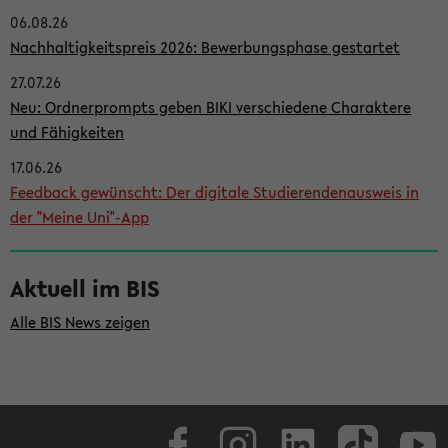
06.08.26
i
Nachhaltigkeitspreis 2026: Bewerbungsphase gestartet
t
27.07.26
e
Neu: Ordnerprompts geben BIKI verschiedene Charaktere
n
und Fähigkeiten
l
17.06.26
e
Feedback gewünscht: Der digitale Studierendenausweis in
i
der "Meine Uni"-App
s
t
Aktuell im BIS
e
Alle BIS News zeigen
Facebook
Instagram
LinkedIn
TikTok
Youtube