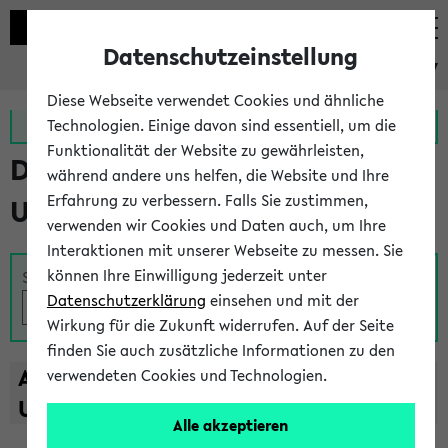
Datenschutzeinstellung
eKVV
Diese Webseite verwendet Cookies und ähnliche
Zur MeineUni App
Zum MeineUni Portal
Technologien. Einige davon sind essentiell, um die
Funktionalität der Website zu gewährleisten,
Das Lehrangebot der
während andere uns helfen, die Website und Ihre
Erfahrung zu verbessern. Falls Sie zustimmen,
Universität Bielefeld
verwenden wir Cookies und Daten auch, um Ihre
Interaktionen mit unserer Webseite zu messen. Sie
können Ihre Einwilligung jederzeit unter
Suche
Datenschutzerklärung
einsehen und mit der
Wirkung für die Zukunft widerrufen. Auf der Seite
finden Sie auch zusätzliche Informationen zu den
A
B
C
D
E
F
G
H
I
J
K
L
M
N
O
P
Q
R
S
T
verwendeten Cookies und Technologien.
U
V
W
X
Y
Z
Alle akzeptieren