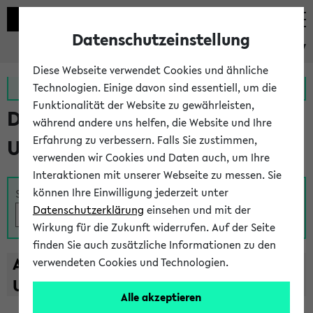
Datenschutzeinstellung
eKVV
Diese Webseite verwendet Cookies und ähnliche
Zur MeineUni App
Zum MeineUni Portal
Technologien. Einige davon sind essentiell, um die
Funktionalität der Website zu gewährleisten,
Das Lehrangebot der
während andere uns helfen, die Website und Ihre
Erfahrung zu verbessern. Falls Sie zustimmen,
Universität Bielefeld
verwenden wir Cookies und Daten auch, um Ihre
Interaktionen mit unserer Webseite zu messen. Sie
können Ihre Einwilligung jederzeit unter
Suche
Datenschutzerklärung
einsehen und mit der
Wirkung für die Zukunft widerrufen. Auf der Seite
finden Sie auch zusätzliche Informationen zu den
A
B
C
D
E
F
G
H
I
J
K
L
M
N
O
P
Q
R
S
T
verwendeten Cookies und Technologien.
U
V
W
X
Y
Z
Alle akzeptieren