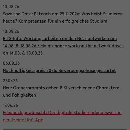
10.08.26
i
Save the Date: BI.teach am 25.11.2026: Was heißt Studieren
t
heute? Kompetenzen für ein erfolgreiches Studium
e
10.08.26
n
BITS-Info: Wartungsarbeiten an den Netzlaufwerken am
l
14.08. & 18.08.26 / Maintenance work on the network drives
on 14.08. & 18.08.26
e
i
06.08.26
Nachhaltigkeitspreis 2026: Bewerbungsphase gestartet
s
27.07.26
t
Neu: Ordnerprompts geben BIKI verschiedene Charaktere
e
und Fähigkeiten
17.06.26
Feedback gewünscht: Der digitale Studierendenausweis in
der "Meine Uni"-App