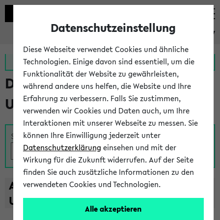
Datenschutzeinstellung
eKVV
Diese Webseite verwendet Cookies und ähnliche
Zur MeineUni App
Zum MeineUni Portal
Technologien. Einige davon sind essentiell, um die
Funktionalität der Website zu gewährleisten,
Das Lehrangebot der
während andere uns helfen, die Website und Ihre
Erfahrung zu verbessern. Falls Sie zustimmen,
Universität Bielefeld
verwenden wir Cookies und Daten auch, um Ihre
Interaktionen mit unserer Webseite zu messen. Sie
können Ihre Einwilligung jederzeit unter
Suche
Datenschutzerklärung
einsehen und mit der
Wirkung für die Zukunft widerrufen. Auf der Seite
finden Sie auch zusätzliche Informationen zu den
A
B
C
D
E
F
G
H
I
J
K
L
M
N
O
P
Q
R
S
T
verwendeten Cookies und Technologien.
U
V
W
X
Y
Z
Alle akzeptieren