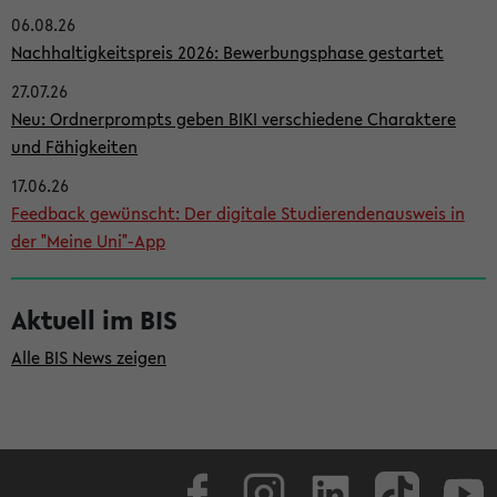
06.08.26
i
Nachhaltigkeitspreis 2026: Bewerbungsphase gestartet
t
27.07.26
e
Neu: Ordnerprompts geben BIKI verschiedene Charaktere
n
und Fähigkeiten
l
17.06.26
e
Feedback gewünscht: Der digitale Studierendenausweis in
i
der "Meine Uni"-App
s
t
Aktuell im BIS
e
Alle BIS News zeigen
Facebook
Instagram
LinkedIn
TikTok
Youtube