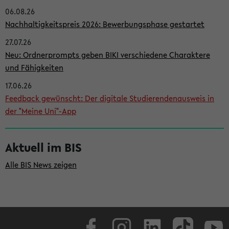
06.08.26
i
Nachhaltigkeitspreis 2026: Bewerbungsphase gestartet
t
27.07.26
e
Neu: Ordnerprompts geben BIKI verschiedene Charaktere
n
und Fähigkeiten
l
17.06.26
e
Feedback gewünscht: Der digitale Studierendenausweis in
i
der "Meine Uni"-App
s
t
Aktuell im BIS
e
Alle BIS News zeigen
Facebook
Instagram
LinkedIn
TikTok
Youtube