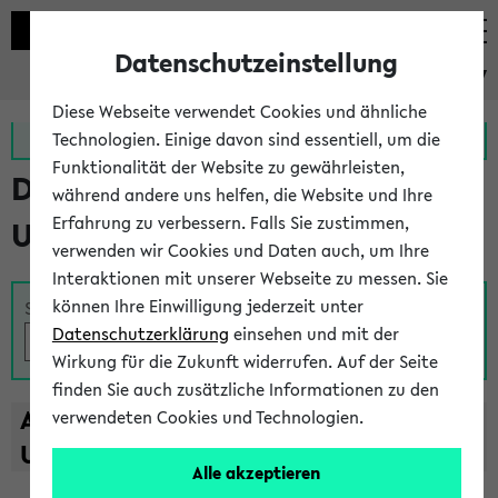
Datenschutzeinstellung
eKVV
Diese Webseite verwendet Cookies und ähnliche
Zur MeineUni App
Zum MeineUni Portal
Technologien. Einige davon sind essentiell, um die
Funktionalität der Website zu gewährleisten,
Das Lehrangebot der
während andere uns helfen, die Website und Ihre
Erfahrung zu verbessern. Falls Sie zustimmen,
Universität Bielefeld
verwenden wir Cookies und Daten auch, um Ihre
Interaktionen mit unserer Webseite zu messen. Sie
können Ihre Einwilligung jederzeit unter
Suche
Datenschutzerklärung
einsehen und mit der
Wirkung für die Zukunft widerrufen. Auf der Seite
finden Sie auch zusätzliche Informationen zu den
A
B
C
D
E
F
G
H
I
J
K
L
M
N
O
P
Q
R
S
T
verwendeten Cookies und Technologien.
U
V
W
X
Y
Z
Alle akzeptieren