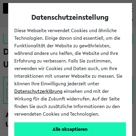
Datenschutzeinstellung
eKVV
Diese Webseite verwendet Cookies und ähnliche
Zur MeineUni App
Zum MeineUni Portal
Technologien. Einige davon sind essentiell, um die
Funktionalität der Website zu gewährleisten,
Das Lehrangebot der
während andere uns helfen, die Website und Ihre
Erfahrung zu verbessern. Falls Sie zustimmen,
Universität Bielefeld
verwenden wir Cookies und Daten auch, um Ihre
Interaktionen mit unserer Webseite zu messen. Sie
können Ihre Einwilligung jederzeit unter
Suche
Datenschutzerklärung
einsehen und mit der
Wirkung für die Zukunft widerrufen. Auf der Seite
finden Sie auch zusätzliche Informationen zu den
A
B
C
D
E
F
G
H
I
J
K
L
M
N
O
P
Q
R
S
T
verwendeten Cookies und Technologien.
U
V
W
X
Y
Z
Alle akzeptieren