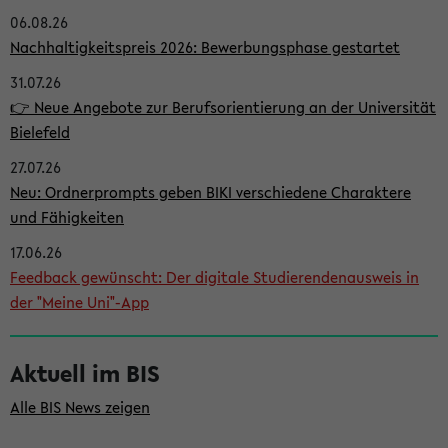
06.08.26
i
Nachhaltigkeitspreis 2026: Bewerbungsphase gestartet
t
31.07.26
e
👉 Neue Angebote zur Berufsorientierung an der Universität
n
Bielefeld
l
27.07.26
e
Neu: Ordnerprompts geben BIKI verschiedene Charaktere
i
und Fähigkeiten
s
17.06.26
Feedback gewünscht: Der digitale Studierendenausweis in
t
der "Meine Uni"-App
e
Aktuell im BIS
Alle BIS News zeigen